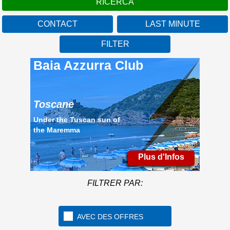
CONTACT
LAST MINUTE
FILTER
Baia Azzurra Club
Toscane
Under the Tuscan sun of
the Maremma
Plus d'Infos
FILTRER PAR:
AVEC DES OFFRES