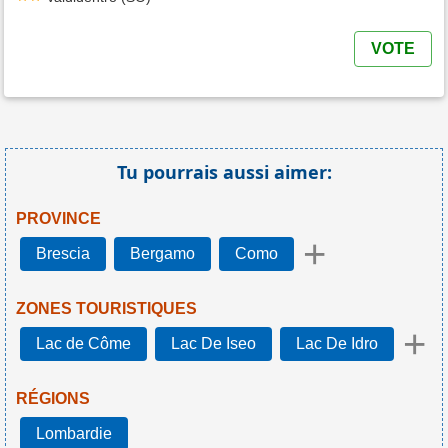
VOTE
Tu pourrais aussi aimer:
PROVINCE
+
Brescia
Bergamo
Como
ZONES TOURISTIQUES
+
Lac de Côme
Lac De Iseo
Lac De Idro
RÉGIONS
Lombardie