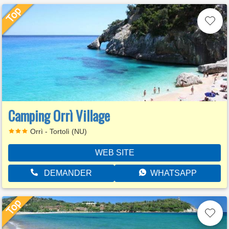
Camping Orrì Village
Orrì - Tortolì (NU)
WEB SITE
DEMANDER
WHATSAPP