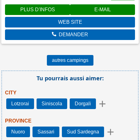
PLUS D'INFOS
E-MAIL
WEB SITE
DEMANDER
autres campings
Tu pourrais aussi aimer:
CITY
+
Lotzorai
Siniscola
Dorgali
PROVINCE
+
Nuoro
Sassari
Sud Sardegna