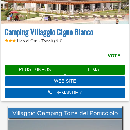
Camping Villaggio Cigno Bianco
Lido di Orrì - Tortolì (NU)
VOTE
PLUS D'INFOS
E-MAIL
WEB SITE
DEMANDER
Villaggio Camping Torre del Porticciolo