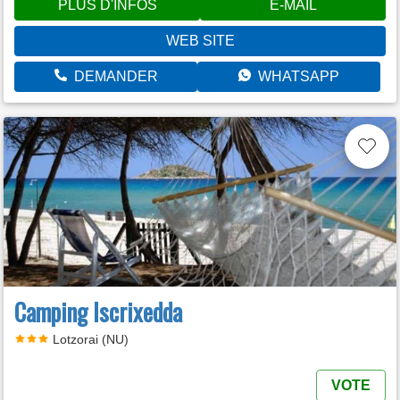
PLUS D'INFOS
E-MAIL
WEB SITE
DEMANDER
WHATSAPP
Camping Iscrixedda
Lotzorai (NU)
VOTE