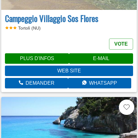
Campeggio Villaggio Sos Flores
Tortolì (NU)
VOTE
PLUS D'INFOS
E-MAIL
WEB SITE
DEMANDER
WHATSAPP