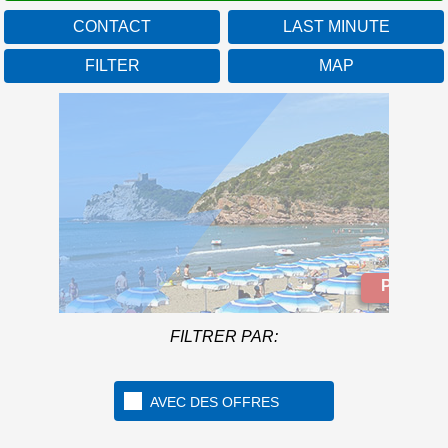
CONTACT
LAST MINUTE
FILTER
MAP
Baia Azzurra Club
Toscane
Under the Tuscan sun of
the Maremma
Plus d'Infos
FILTRER PAR:
AVEC DES OFFRES