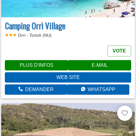
Camping Orrì Village
Orrì - Tortolì (NU)
VOTE
PLUS D'INFOS
E-MAIL
WEB SITE
DEMANDER
WHATSAPP