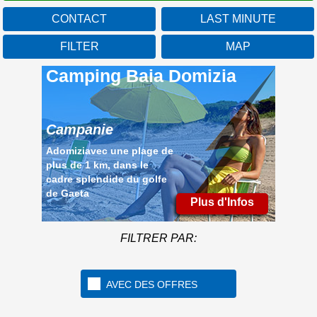
CONTACT
LAST MINUTE
FILTER
MAP
Camping Baia Domizia
Campanie
Adomiziavec une plage de
plus de 1 km, dans le
cadre splendide du golfe
de Gaeta
Plus d'Infos
FILTRER PAR:
AVEC DES OFFRES