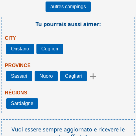
autres campings
Tu pourrais aussi aimer:
CITY
Oristano
Cuglieri
PROVINCE
+
Sassari
Nuoro
Cagliari
RÉGIONS
Sardaigne
Vuoi essere sempre aggiornato e ricevere le