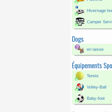
Hivernage ho
Camper Serv
Dogs
en laisse
Équipements Spo
Tennis
Volley-Ball
Baby-foot