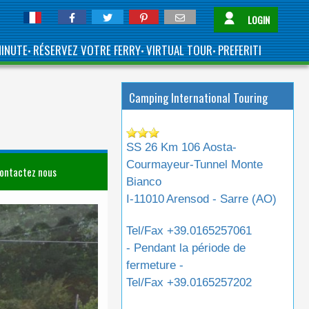
LOGIN
MINUTE
RÉSERVEZ VOTRE FERRY
VIRTUAL TOUR
PREFERITI
•
•
•
Camping International Touring
SS 26 Km 106 Aosta-
Courmayeur-Tunnel Monte
ontactez nous
Bianco
I-11010
Arensod - Sarre (
AO
)
Tel/Fax
+39.0165257061
- Pendant la période de
fermeture -
Tel/Fax
+39.0165257202