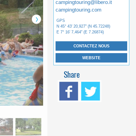
campingtouring@libero.it
campingtouring.com
GPS
N 45° 43' 20,927'' (N 45.72248)
E 7° 16' 7,464'' (E 7.26874)
CONTACTEZ NOUS
WEBSITE
Share