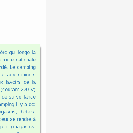
ère qui longe la
 route nationale
ardé. Le camping
ssi aux robinets
x lavoirs de la
 (courant 220 V)
t de surveillance
mping il y a de:
gasins, hôtels,
peut se rendre à
ion (magasins,