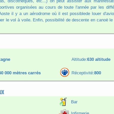
as, discothèques, etc...) on peut assister aux manifestati
sportives organisées au cours de toute l'année par les diff
d'Aoste il y a un aérodrome où il est possiblede louer d'avi
er le vol à voile. Enfin, possibilité de descente en canoë le
tagne
Altitude:
630 altitude
60 000 mètres carrés
Réceptivité:
800
ux
Bar
Infirmerie