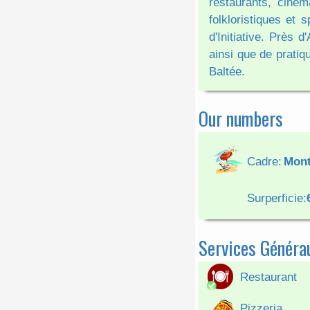
restaurants, ciném
folkloristiques et 
d'Initiative. Près 
ainsi que de pratiqu
Baltée.
Our numbers
Cadre:
Mon
Surperficie:
Services Généra
Restaurant
Pizzeria