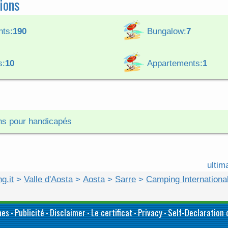
ions
ts:
190
Bungalow:
7
s:
10
Appartements:
1
ins pour handicapés
ultim
g.it
>
Valle d'Aosta
>
Aosta
>
Sarre
>
Camping International
mes
Publicité
Disclaimer
Le certificat
Privacy
Self-Declaration o
•
•
•
•
•