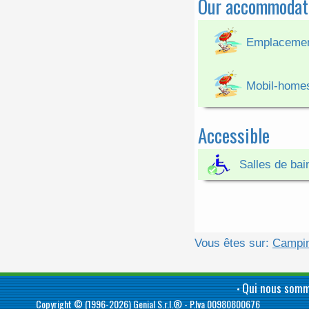
Our accommodat
Emplacemen
Mobil-home
Accessible
Salles de ba
Vous êtes sur:
Campin
Qui nous som
•
Copyright © (1996-2026)
Genial S.r.l.®
- P.Iva 00980800676