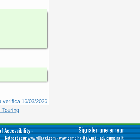
a verifica 16/03/2026
 Touring
Signaler une erreur
f Accessibility
•
Notre réseau:
www.villaggi.com
-
www.camping-italy.net
-
adv.camping.it