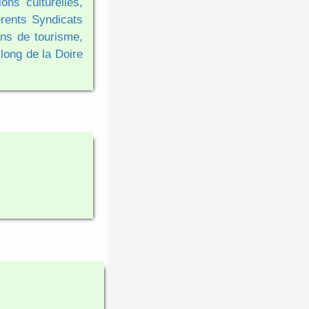
ons culturelles,
érents Syndicats
ons de tourisme,
 long de la Doire