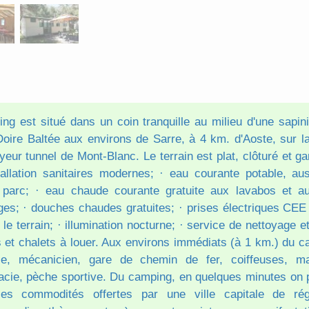
ng est situé dans un coin tranquille au milieu d'une sapini
oire Baltée aux environs de Sarre, à 4 km. d'Aoste, sur la
ur tunnel de Mont-Blanc. Le terrain est plat, clôturé et g
tallation sanitaires modernes; · eau courante potable, au
 parc; · eau chaude courante gratuite aux lavabos et au
nges; · douches chaudes gratuites; · prises électriques CEE
 le terrain; · illumination nocturne; · service de nettoyage e
s et chalets à louer. Aux environs immédiats (à 1 km.) du ca
ce, mécanicien, gare de chemin de fer, coiffeuses, ma
acie, pèche sportive. Du camping, en quelques minutes on 
les commodités offertes par une ville capitale de rég