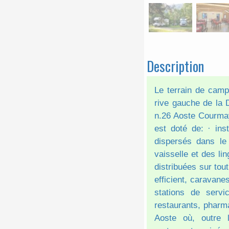
Description
Le terrain de campi
rive gauche de la D
n.26 Aoste Courmaye
est doté de: · ins
dispersés dans le
vaisselle et des li
distribuées sur tout
efficient, caravane
stations de servi
restaurants, pharm
Aoste où, outre 