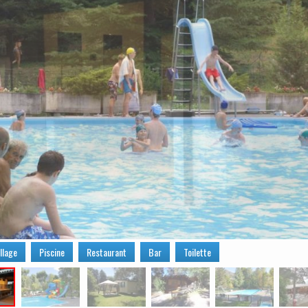
llage
Piscine
Restaurant
Bar
Toilette