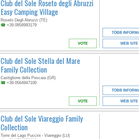
Club del Sole Roseto degli Abruzzi
Easy Camping Village
Roseto Degli Abruzzi (TE)
☎
+39.0858993179
TÖBB INFORM
VOTE
WEB SITE
Club del Sole Stella del Mare
Family Collection
TOSCANA
Castiglione della Pescaia (GR)
☎
+39.0564947100
TÖBB INFORM
A BEACH OVER 1KM
VOTE
WEB SITE
LONG LOCATED IN THE
BEAUTIFUL GOLFO DI
GAETA
Club del Sole Viareggio Family
Collection
Torre del Lago Puccini - Viareggio (LU)