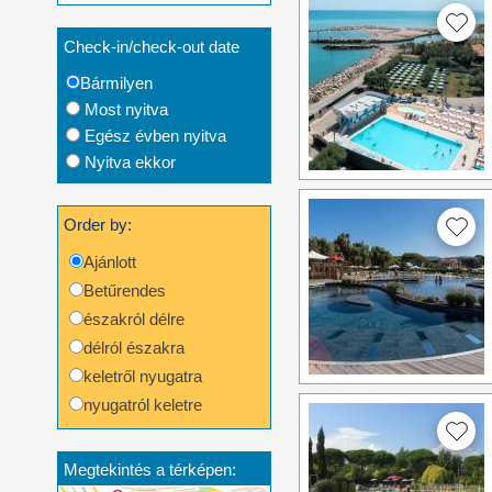
Check-in/check-out date
Bármilyen
Most nyitva
Egész évben nyitva
Nyitva ekkor
Order by:
Ajánlott
Betűrendes
északról délre
délról északra
keletről nyugatra
nyugatról keletre
Megtekintés a térképen: