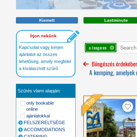
Kiemelt
Lastminute
Írjon nekünk
a-tengeren
Kapcsolat vagy kérjen
ajánlatot az összes
lehetőség, amely megfelel
Böngészés érdekében 
a kiválasztott szűrő
A kemping, amelyek m
Szűrés vlami alapján:
only bookable
online
ajánlatokkal
FELSZERELTSÉGE
ACCOMODATIONS
CATERING