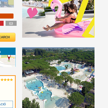
ió
a
ÁCIÓ