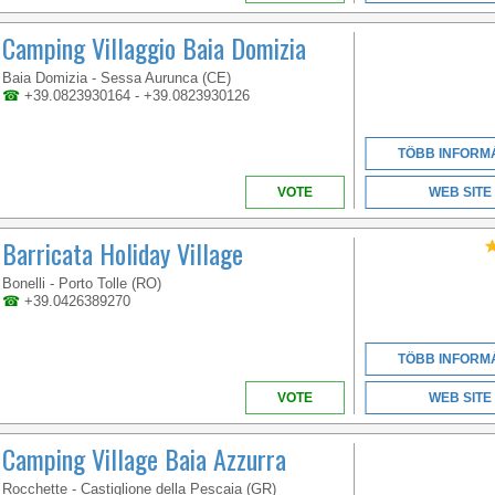
MARCHE
Camping Villaggio Baia Domizia
Baia Domizia - Sessa Aurunca (CE)
☎
+39.0823930164 - +39.0823930126
TÖBB INFORM
VOTE
WEB SITE
Barricata Holiday Village
Bonelli - Porto Tolle (RO)
☎
+39.0426389270
TÖBB INFORM
VOTE
WEB SITE
Camping Village Baia Azzurra
Rocchette - Castiglione della Pescaia (GR)