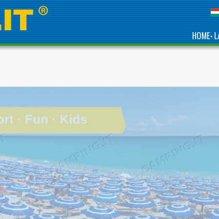
HOME
L
•
t · Fun · Kids