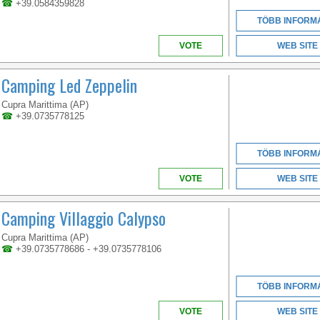
☎
+39.0584359828
TÖBB INFORM
VOTE
WEB SITE
Camping Led Zeppelin
CAMPANIA
Cupra Marittima (AP)
☎
+39.0735778125
OUR CAMPSITE IS A
TÖBB INFORM
PEACEFUL OASIS IN
THE HEART OF THE
VOTE
WEB SITE
CONERO RIVIERA,
SURROUNDED BY
ROSE GARDENS AND
Camping Villaggio Calypso
THOUSANDS OF TREES
Cupra Marittima (AP)
☎
+39.0735778686 - +39.0735778106
TÖBB INFORM
VOTE
WEB SITE