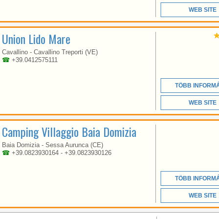
VENETO
WEB SITE
Union Lido Mare
GITAV, TRULY ON
VACATION! IN
Cavallino - Cavallino Treporti (VE)
TUSCANY, LAZIO OR
☎
+39.0412575111
VENICE
TÖBB INFORM
WEB SITE
Camping Villaggio Baia Domizia
Baia Domizia - Sessa Aurunca (CE)
☎
+39.0823930164 - +39.0823930126
GITAV
TÖBB INFORM
WEB SITE
UNDER THE TUSCAN
SUN OF THE MAREMMA