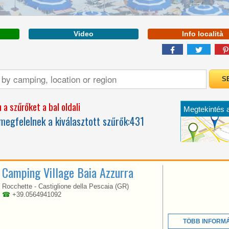
több
informác
Video
Info località
a szűrőket a bal oldali
Megtekintés 
WELCOME TO THE
egfelelnek a kiválasztott szűrők:
431
FIRST 5 STAR CAMPING
térképen:
IN ITALY
Camping Village Baia Azzurra
Rocchette - Castiglione della Pescaia (GR)
☎
+39.0564941092
TÖBB INFORM