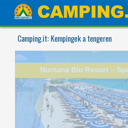
Camping.it:
Kempingek a tengeren
Marche
Numana Blu Resort – Spor
Our campsite is a peaceful oasis in the
heart of the Conero Riviera,
surrounded by rose gardens and
thousands of trees