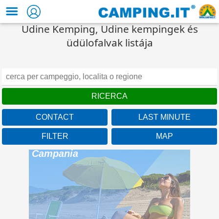
Udine Kemping, Udine kempingek és
üdülofalvak listája
CONTACT
LAST MINUTE
FILTER
MAP
Camping Baia Domizia
Campania