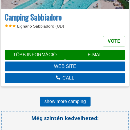
Camping Sabbiadoro
Lignano Sabbiadoro (UD)
VOTE
TÖBB INFORMÁCIÓ
E-MAIL
WEB SITE
CALL
show more camping
Még szintén kedvelheted: