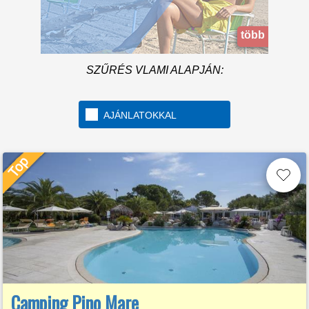
A beach over 1km long
located in the beautiful
Golfo di Gaeta
több információ
SZŰRÉS VLAMI ALAPJÁN:
AJÁNLATOKKAL
Camping Pino Mare