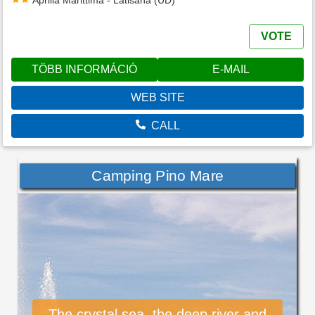
Aprilia Marittima - Latisana (UD)
VOTE
TÖBB INFORMÁCIÓ
E-MAIL
WEB SITE
CALL
Camping Pino Mare
The crystal sea, the deep river and