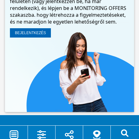
felületén (vagy jelentkezzen be, ha már
rendelkezik), és lépjen be a MONITORING OFFERS
szakaszba. hogy létrehozza a figyelmeztetéseket,
és ne maradjon le egyetlen lehetőségről sem.
BEJELENTKEZÉS
©2026 - Camping.it - P.Iva 00980800676