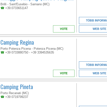
MARCHE
Brilli - Sant'Eusebio - Sarnano (MC)
☎
+39.0733651147
TÖBB INFORM
VOTE
WEB SITE
Camping Regina
Porto Potenza Picena - Potenza Picena (MC)
☎
+39 0733880750 - +39 3394535635
TÖBB INFORM
VOTE
WEB SITE
Camping Pineta
Porto Recanati (MC)
☎
+39 0719799237