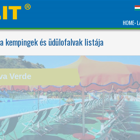
HOME
L
•
 kempingek és üdülofalvak listája
THE IDEAL CAMPSITE
FOR YOUR HOLIDAYS
ON THE SEASHORES
OF MARCHE
va Verde