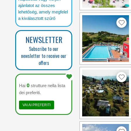
ajánlatot az összes
lehetőség, amely megfelel
a kiválasztott szűrő
NEWSLETTER
Subscribe to our
newsletter to receive our
offers
0
Hai
strutture nella lista
dei preferiti.
VAI AI PREFERITI