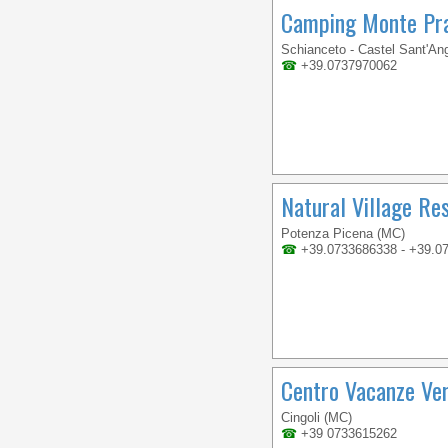
Camping Monte Pra
Schianceto - Castel Sant'An
☎
+39.0737970062
Natural Village Re
Potenza Picena (MC)
☎
+39.0733686338 - +39.0
Centro Vacanze Ve
Cingoli (MC)
☎
+39 0733615262