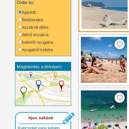
Order by:
Ajánlott
Betűrendes
északról délre
délról északra
keletről nyugatra
nyugatról keletre
Megtekintés a térképen:
Írjon nekünk
Kapcsolat vagy kérjen