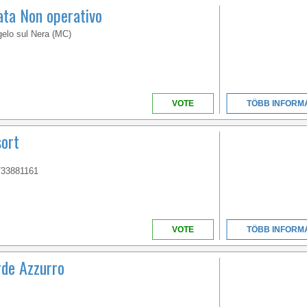
ta Non operativo
gelo sul Nera (MC)
VOTE
TÖBB INFORM
sort
733881161
VOTE
TÖBB INFORM
rde Azzurro