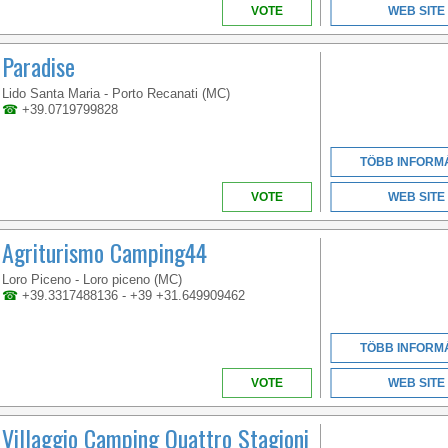
VOTE
WEB SITE
Paradise
Lido Santa Maria - Porto Recanati (MC)
☎
+39.0719799828
MARCHE
TÖBB INFORM
VOTE
WEB SITE
OUR CAMPSITE IS A
PEACEFUL OASIS IN
Agriturismo Camping44
THE HEART OF THE
CONERO RIVIERA,
SURROUNDED BY
Loro Piceno - Loro piceno (MC)
ROSE GARDENS AND
☎
+39.3317488136 - +39 +31.649909462
THOUSANDS OF TREES
TÖBB INFORM
VOTE
WEB SITE
Villaggio Camping Quattro Stagioni