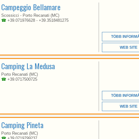
Campeggio Bellamare
MARCHE
Scossicci - Porto Recanati (MC)
☎
+39.071976628 - +39.3518481275
CAMPING LA MEDUSA
IS LOCATED ON THE
TÖBB INFORM
COAST NORTH OF
PORTO RECANATI, AND
COVERS AN AREA,
WEB SITE
RECTANGULAR AND
FLAT, OF ABOUT 60,000
SQUARE METERS
Camping La Medusa
Porto Recanati (MC)
☎
+39.0717500725
TÖBB INFORM
MARCHE
WEB SITE
Camping Pineta
ONLY 500 METERS
Porto Recanati (MC)
FROM THE CENTER OF
☎
+39 0719799237