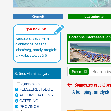
Kiemelt
Lastminute
Írjon nekünk
Potrebbe interessarti an
Kapcsolat vagy kérjen
ajánlatot az összes
lehetőség, amely megfelel
a kiválasztott szűrő
Marche
Szűrés vlami alapján:
Böngészés érdekében 
ajánlatokkal
FELSZERELTSÉGE
A kemping, amelyek m
ACCOMODATIONS
CATERING
PROVINCE