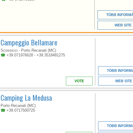
PORTO RECANATI, A
SEASIDE CAMPSITE BY
THE PINEWOOD.
TÖBB INFORM
WEB SITE
Campeggio Bellamare
Scossicci - Porto Recanati (MC)
☎
+39.071976628 - +39.3518481275
MARCHE
TÖBB INFORM
VOTE
WEB SITE
Camping La Medusa
OUR CAMPSITE IS A
PEACEFUL OASIS IN
THE HEART OF THE
Porto Recanati (MC)
CONERO RIVIERA,
☎
+39.0717500725
SURROUNDED BY
ROSE GARDENS AND
THOUSANDS OF TREES
TÖBB INFORM