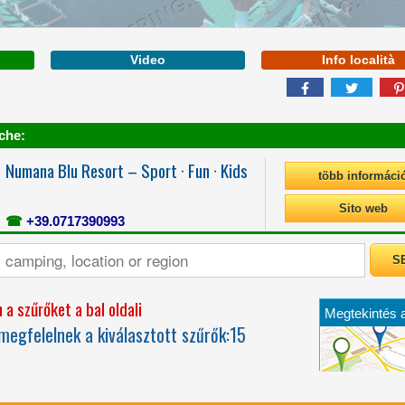
több
informác
Video
Info località
MARCHE
che:
Numana Blu Resort – Sport · Fun · Kids
több informáci
BETWEEN THE BLUE
Sito web
OF THE SEA AND THE
☎
+39.0717390993
PLEASANT HILLS OF
THE MARCHE
a szűrőket a bal oldali
Megtekintés 
egfelelnek a kiválasztott szűrők:
15
térképen: