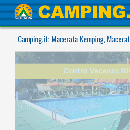
Camping.it:
Macerata Kemping, Macerata
Marche
Centro Vacanze Ri
Camping . Village . Residence .
Aquapark