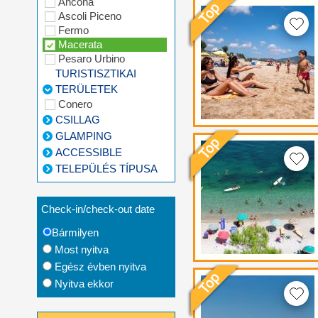
Ancona
Ascoli Piceno
Fermo
Macerata
Pesaro Urbino
TURISTISZTIKAI
TERÜLETEK
Conero
CSILLAG
GLAMPING
ACCESSIBLE
TELEPÜLÉS TÍPUSA
Check-in/check-out date
Bármilyen
Most nyitva
Egész évben nyitva
Nyitva ekkor