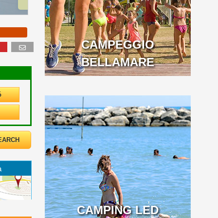
ió
CAMPEGGIO
BELLAMARE
ó
a
CAMPING LED