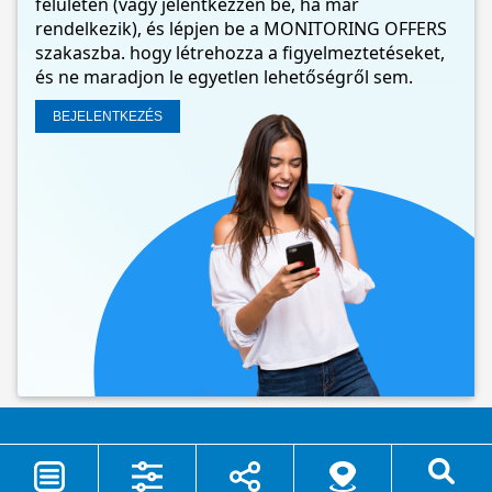
felületén (vagy jelentkezzen be, ha már
rendelkezik), és lépjen be a MONITORING OFFERS
szakaszba. hogy létrehozza a figyelmeztetéseket,
és ne maradjon le egyetlen lehetőségről sem.
BEJELENTKEZÉS
©2026 - Camping.it - P.Iva 00980800676