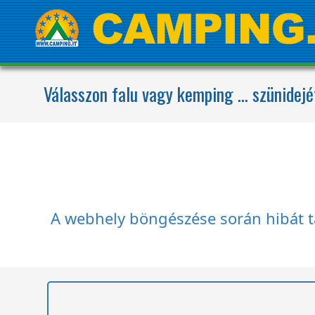
Válasszon falu vagy kemping ... szünidejé
A webhely böngészése során hibát tal