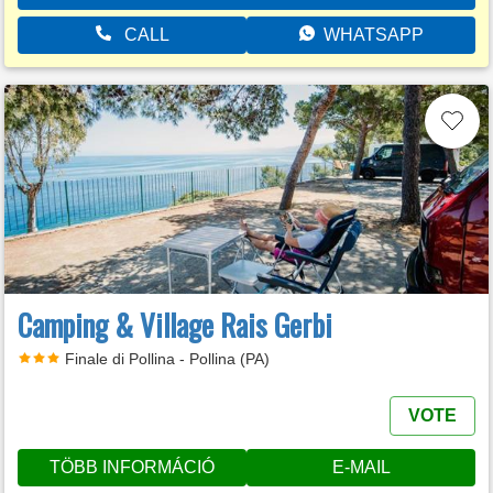
CALL
WHATSAPP
Camping & Village Rais Gerbi
Finale di Pollina - Pollina (PA)
VOTE
TÖBB INFORMÁCIÓ
E-MAIL