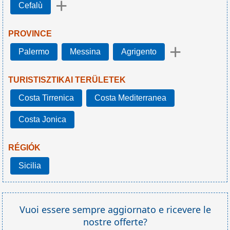
+
Cefalù
PROVINCE
+
Palermo
Messina
Agrigento
TURISTISZTIKAI TERÜLETEK
Costa Tirrenica
Costa Mediterranea
Costa Jonica
RÉGIÓK
Sicilia
Vuoi essere sempre aggiornato e ricevere le
nostre offerte?