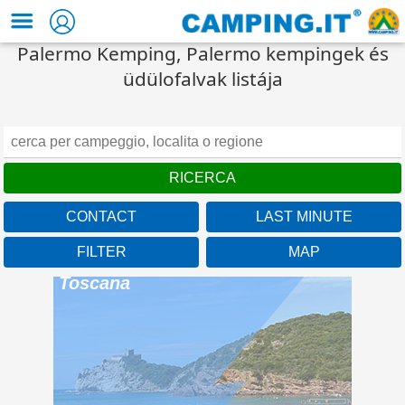
Palermo Kemping, Palermo kempingek és
üdülofalvak listája
CONTACT
LAST MINUTE
FILTER
MAP
Baia Azzurra Club
Toscana
Under the Tuscan sun of