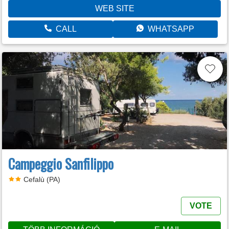
WEB SITE
CALL
WHATSAPP
Campeggio Sanfilippo
Cefalù (PA)
VOTE