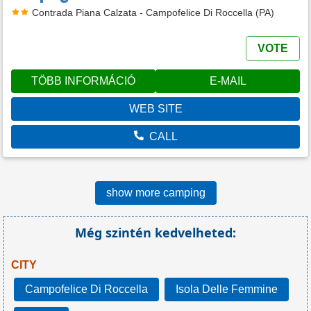
Contrada Piana Calzata - Campofelice Di Roccella (PA)
VOTE
TÖBB INFORMÁCIÓ
E-MAIL
WEB SITE
CALL
show more camping
Még szintén kedvelheted:
CITY
Campofelice Di Roccella
Isola Delle Femmine