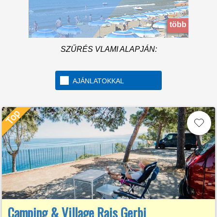
the Maremma
több információ
SZŰRÉS VLAMI ALAPJÁN:
AJÁNLATOKKAL
Camping & Village Rais Gerbi