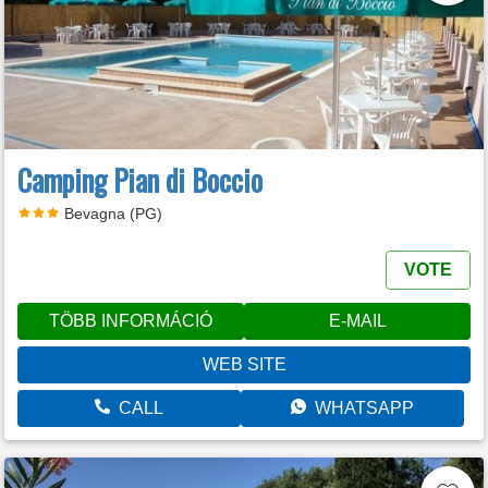
Camping Pian di Boccio
Bevagna (PG)
VOTE
TÖBB INFORMÁCIÓ
E-MAIL
WEB SITE
CALL
WHATSAPP