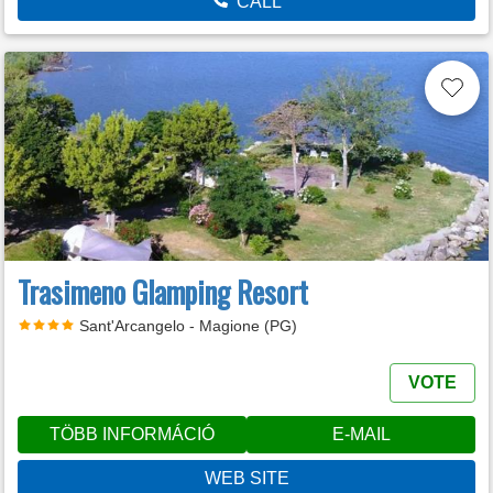
CALL
Trasimeno Glamping Resort
Sant'Arcangelo - Magione (PG)
VOTE
TÖBB INFORMÁCIÓ
E-MAIL
WEB SITE