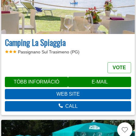
Camping La Spiaggia
Passignano Sul Trasimeno (PG)
VOTE
TÖBB INFORMÁCIÓ
E-MAIL
WEB SITE
CALL