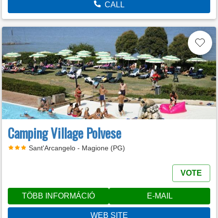
CALL
Camping Village Polvese
Sant'Arcangelo - Magione (PG)
VOTE
TÖBB INFORMÁCIÓ
E-MAIL
WEB SITE