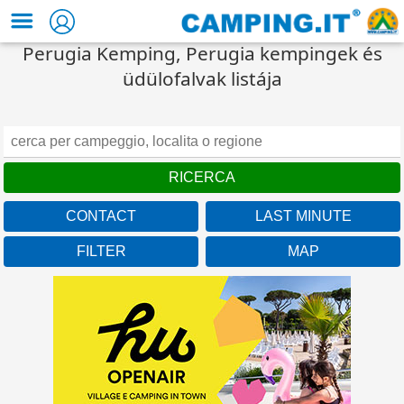
Perugia Kemping, Perugia kempingek és
üdülofalvak listája
CONTACT
LAST MINUTE
FILTER
MAP