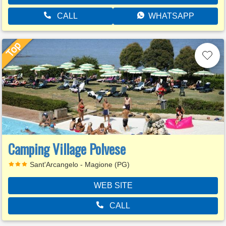
CALL
WHATSAPP
Camping Village Polvese
Sant'Arcangelo - Magione (PG)
WEB SITE
CALL