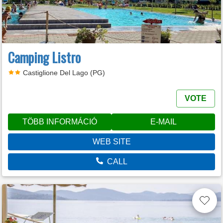
Camping Listro
Castiglione Del Lago (PG)
VOTE
TÖBB INFORMÁCIÓ
E-MAIL
WEB SITE
CALL