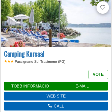
Camping Kursaal
Passignano Sul Trasimeno (PG)
VOTE
TÖBB INFORMÁCIÓ
E-MAIL
WEB SITE
CALL