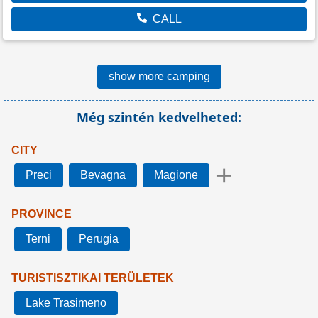
CALL
show more camping
Még szintén kedvelheted:
CITY
+
Preci
Bevagna
Magione
PROVINCE
Terni
Perugia
TURISTISZTIKAI TERÜLETEK
Lake Trasimeno