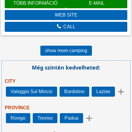
TÖBB INFORMÁCIÓ
E-MAIL
WEB SITE
CALL
show more camping
Még szintén kedvelheted:
CITY
+
Valeggio Sul Mincio
Bardolino
Lazise
PROVINCE
+
Rovigo
Treviso
Padua