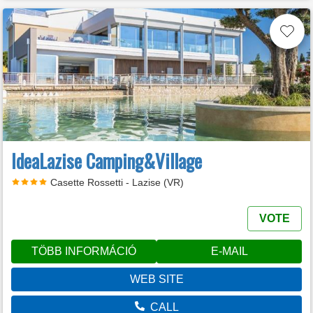
IdeaLazise Camping&Village
Casette Rossetti - Lazise (VR)
VOTE
TÖBB INFORMÁCIÓ
E-MAIL
WEB SITE
CALL