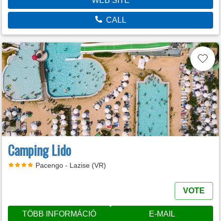
WEB SITE
CALL
Camping Lido
Pacengo - Lazise (VR)
VOTE
TÖBB INFORMÁCIÓ
E-MAIL