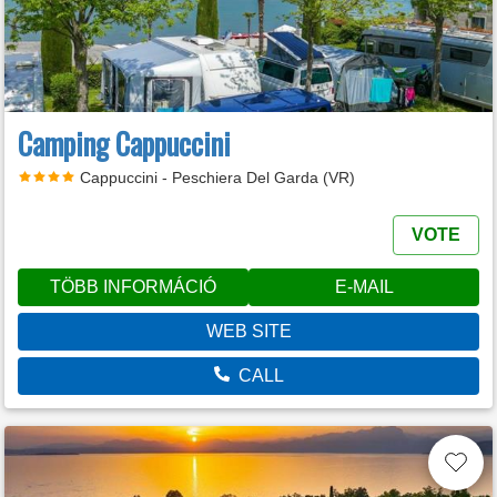
Camping Cappuccini
Cappuccini - Peschiera Del Garda (VR)
VOTE
TÖBB INFORMÁCIÓ
E-MAIL
WEB SITE
CALL