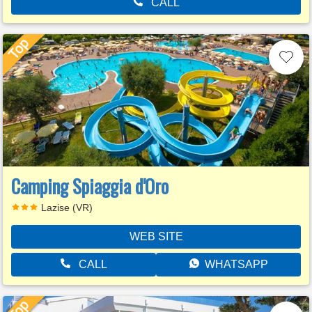
CALL
Camping Spiaggia d'Oro
Lazise (VR)
WEB SITE
CALL
WHATSAPP