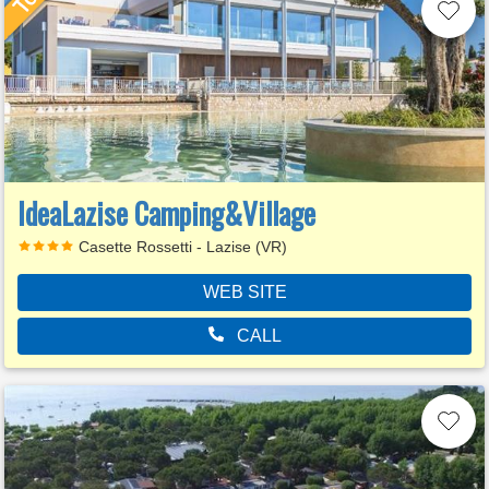
IdeaLazise Camping&Village
Casette Rossetti - Lazise (VR)
WEB SITE
CALL