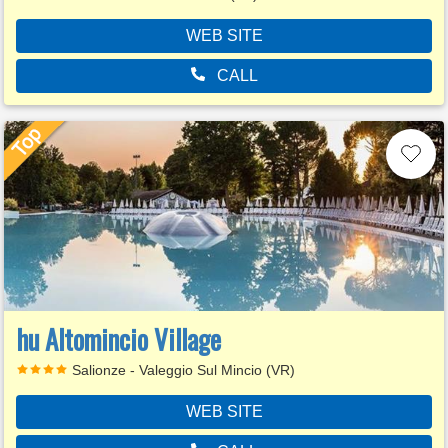
WEB SITE
CALL
hu Altomincio Village
Salionze - Valeggio Sul Mincio (VR)
WEB SITE