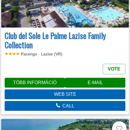
Club del Sole Le Palme Lazise Family
Collection
Pacengo - Lazise (VR)
VOTE
TÖBB INFORMÁCIÓ
E-MAIL
WEB SITE
CALL