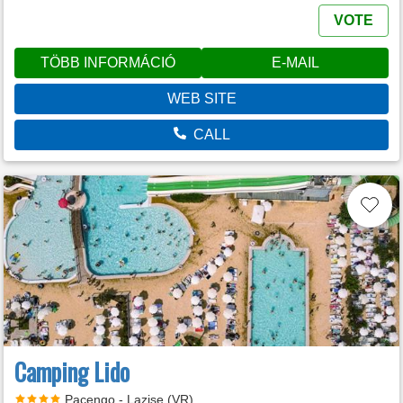
VOTE
TÖBB INFORMÁCIÓ
E-MAIL
WEB SITE
CALL
Camping Lido
Pacengo - Lazise (VR)