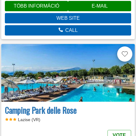
TÖBB INFORMÁCIÓ
E-MAIL
WEB SITE
CALL
Camping Park delle Rose
Lazise (VR)
VOTE