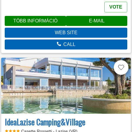
VOTE
TÖBB INFORMÁCIÓ
E-MAIL
WEB SITE
CALL
IdeaLazise Camping&Village
Casette Rossetti - Lazise (VR)