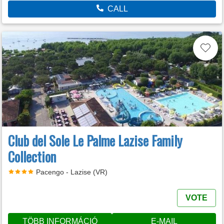
CALL
Club del Sole Le Palme Lazise Family
Collection
Pacengo - Lazise (VR)
VOTE
TÖBB INFORMÁCIÓ
E-MAIL