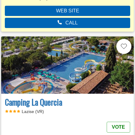
WEB SITE
CALL
Camping La Quercia
Lazise (VR)
VOTE