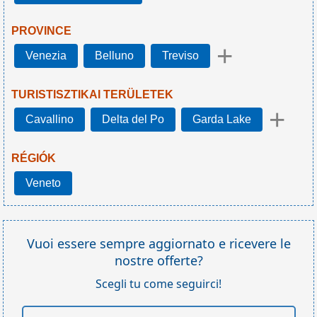
PROVINCE
+
Venezia
Belluno
Treviso
TURISTISZTIKAI TERÜLETEK
+
Cavallino
Delta del Po
Garda Lake
RÉGIÓK
Veneto
Vuoi essere sempre aggiornato e ricevere le
nostre offerte?
Scegli tu come seguirci!