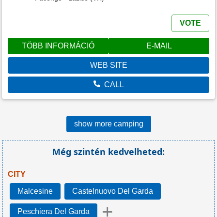
VOTE
TÖBB INFORMÁCIÓ
E-MAIL
WEB SITE
CALL
show more camping
Még szintén kedvelheted:
CITY
Malcesine
Castelnuovo Del Garda
+
Peschiera Del Garda