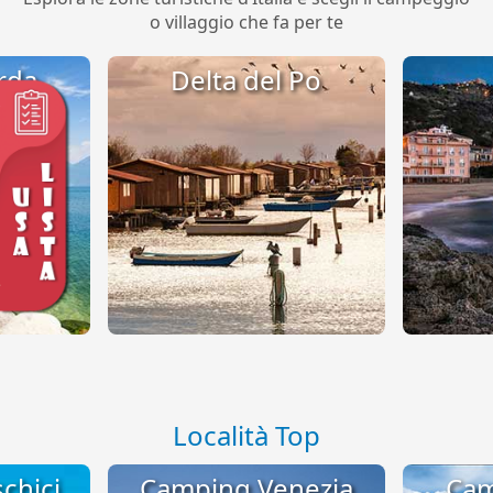
o villaggio che fa per te
rda
Delta del Po
Località Top
chici
Camping Venezia
Cam