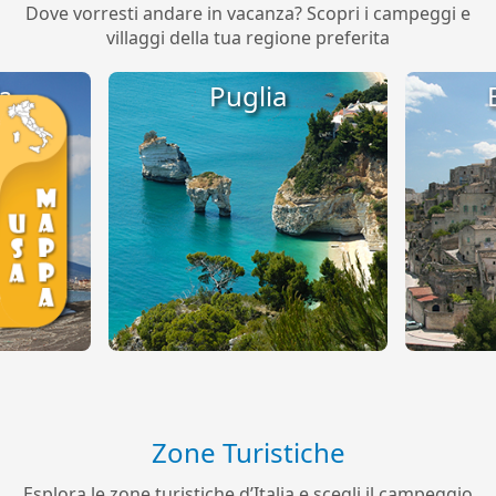
Dove vorresti andare in vacanza? Scopri i campeggi e
villaggi della tua regione preferita
a
Puglia
Zone Turistiche
Esplora le zone turistiche d’Italia e scegli il campeggio