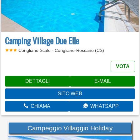
Camping Village Due Elle
Corigliano Scalo - Corigliano-Rossano (CS)
VOTA
DETTAGLI
E-MAIL
SITO WEB
CHIAMA
WHATSAPP
Campeggio Villaggio Holiday