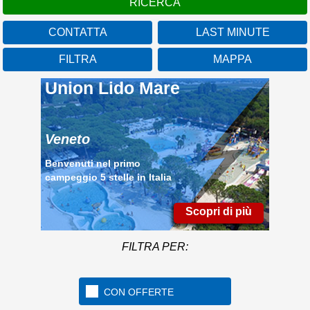
CONTATTA
LAST MINUTE
FILTRA
MAPPA
Union Lido Mare
Veneto
Benvenuti nel primo
campeggio 5 stelle in Italia
Scopri di più
FILTRA PER:
CON OFFERTE