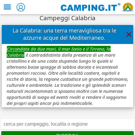
Campeggi Calabria
La Calabria: una terra meravigliosa tra le
×
azzurre acque del Mediterraneo.
Circondata da due mari, il mar Ionio e il Tirreno, la
Calabria
è contraddistinta dalla presenza di un mare
cristallino e da una costa stupenda lungo la quale si
alternano basse spiagge di sabbia dorata e incantevoli
promontori rocciosi. Oltre alle località costiere, ospitali e
ricche di storia, la regione custodisce un grande patrimonio,
culturale e ambientale. La tradizione e gli splendidi scenari
naturali incontaminati si sposano inoltre con le numerose
opportunità di svago ed eventi rivolti a rendere il soggiorno
dei propri ospiti ancor più indimenticabile.