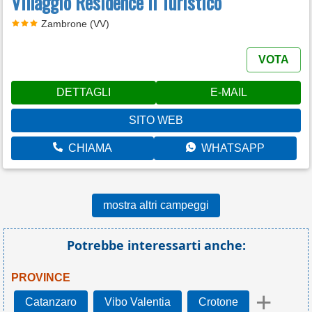
Villaggio Residence Il Turistico
Zambrone (VV)
VOTA
DETTAGLI
E-MAIL
SITO WEB
CHIAMA
WHATSAPP
mostra altri campeggi
Potrebbe interessarti anche:
PROVINCE
+
Catanzaro
Vibo Valentia
Crotone