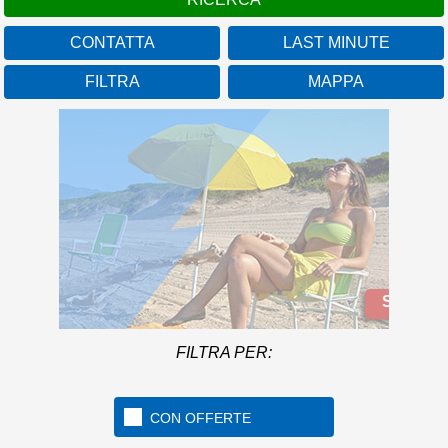
CONTATTA
LAST MINUTE
FILTRA
MAPPA
Camping Baia Domizia
Campania
Con un frontemare di oltre
1 Km nella splendida
cornice del Golfo di Gaeta
Scopri di più
FILTRA PER:
CON OFFERTE