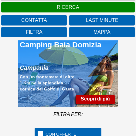
CONTATTA
LAST MINUTE
FILTRA
MAPPA
Camping Baia Domizia
Campania
Con un frontemare di oltre
1 Km nella splendida
cornice del Golfo di Gaeta
Scopri di più
FILTRA PER:
CON OFFERTE