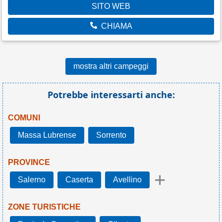
SITO WEB
CHIAMA
mostra altri campeggi
Potrebbe interessarti anche:
COMUNI
Massa Lubrense
Sorrento
PROVINCE
+
Salerno
Caserta
Avellino
ZONE TURISTICHE