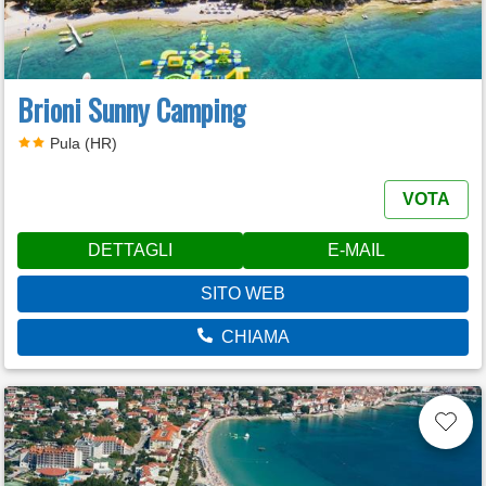
Brioni Sunny Camping
Pula (HR)
VOTA
DETTAGLI
E-MAIL
SITO WEB
CHIAMA