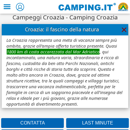
Campeggi Croazia - Camping Croazia
×
Croazia: il fascino della natura
La Croazia rappresenta una meta di vacanze sempre più
ambita, grazie all’ampia offerta turistica presente. Quasi
1800 km di costa accarezzata dal Mar Adriatico
, qui
incontaminato, una natura varia, straordinaria e ricca di
fascino, custodita da ben otto Parchi Nazionali, antichi
borghi e città ricche di storia tutte da scoprire. Questo e
molto altro ancora in Croazia, dove, grazie ad ottime
strutture ricettive, tra le quali campeggi e villaggi turistici,
trascorrere una vacanza indimenticabile, perfetta per le
famiglie in cerca di un soggiorno piacevole e all’insegna del
relax e ideale per i più giovani, grazie alle numerose
opportunità di divertimento presenti.
CONTATTA
LAST MINUTE