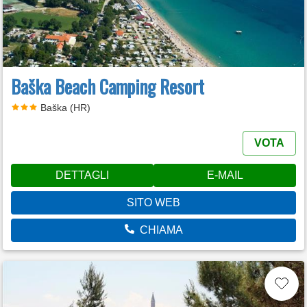
Baška Beach Camping Resort
Baška (HR)
VOTA
DETTAGLI
E-MAIL
SITO WEB
CHIAMA