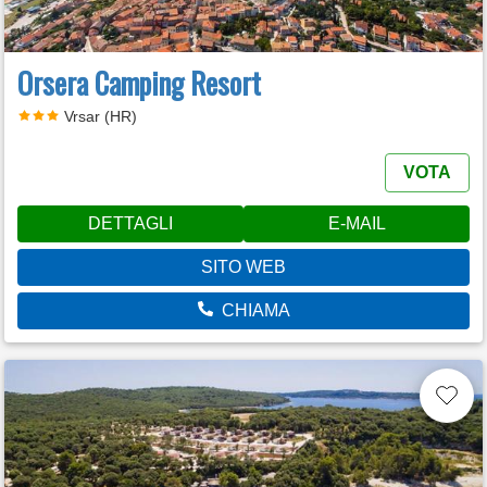
Orsera Camping Resort
Vrsar (HR)
VOTA
DETTAGLI
E-MAIL
SITO WEB
CHIAMA