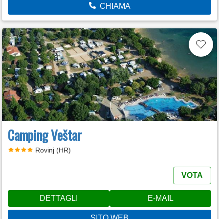
CHIAMA
Camping Veštar
Rovinj (HR)
VOTA
DETTAGLI
E-MAIL
SITO WEB