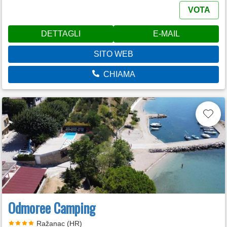
VOTA
DETTAGLI
E-MAIL
SITO WEB
CHIAMA
Odmoree Camping
Ražanac (HR)