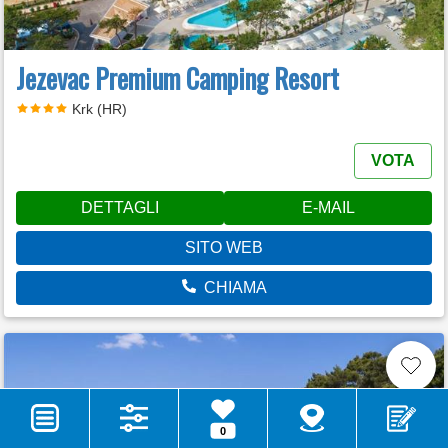
Jezevac Premium Camping Resort
Krk (HR)
VOTA
DETTAGLI
E-MAIL
SITO WEB
CHIAMA
0