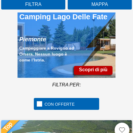
FILTRA
MAPPA
Camping Lago Delle Fate
Piemonte
Campeggiare a Rovigno ed
Orsera. Nessun luogo è
come l’Istria.
Scopri di più
FILTRA PER:
CON OFFERTE