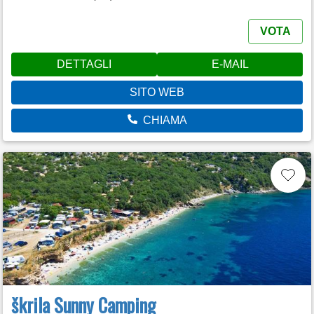
VOTA
DETTAGLI
E-MAIL
SITO WEB
CHIAMA
škrila Sunny Camping