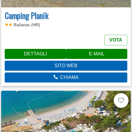
Camping Planik
Ražanac (HR)
VOTA
DETTAGLI
E-MAIL
SITO WEB
CHIAMA