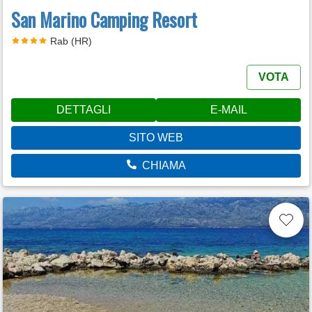
San Marino Camping Resort
Rab (HR)
VOTA
DETTAGLI
E-MAIL
SITO WEB
CHIAMA