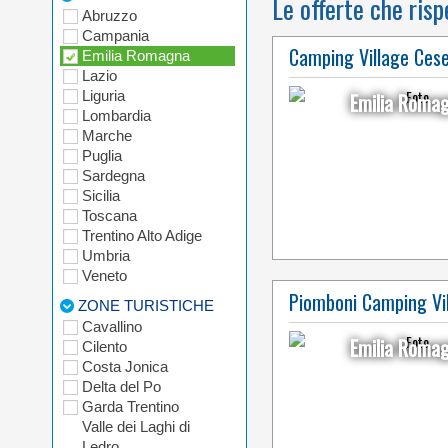
Le offerte che risp
Abruzzo
Campania
Camping Village Ces
Emilia Romagna
Lazio
Liguria
Emilia Roma
Lombardia
Marche
Puglia
Sardegna
Sicilia
Toscana
Trentino Alto Adige
Umbria
Veneto
Piomboni Camping Vi
ZONE TURISTICHE
Cavallino
Emilia Roma
Cilento
Costa Jonica
Delta del Po
Garda Trentino
Valle dei Laghi di
Ledro