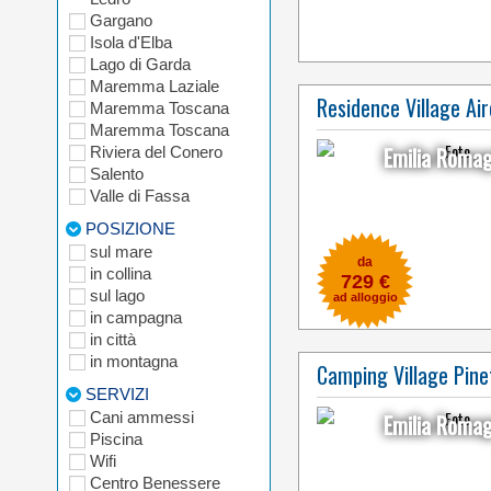
Gargano
Isola d'Elba
Lago di Garda
Maremma Laziale
Residence Village Ai
Maremma Toscana
Maremma Toscana
Emilia Roma
Riviera del Conero
Salento
Valle di Fassa
POSIZIONE
sul mare
da
in collina
729 €
sul lago
ad alloggio
in campagna
in città
in montagna
Camping Village Pine
SERVIZI
Cani ammessi
Emilia Roma
Piscina
Wifi
Centro Benessere