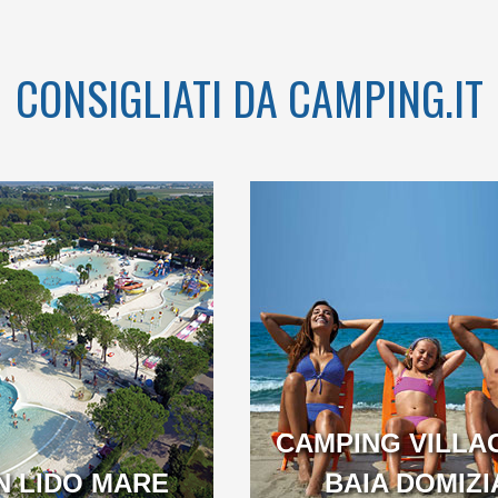
CONSIGLIATI DA CAMPING.IT
ONTEMARE
 KM NELLA
 CORNICE
 DI GAETA
CAMPING VILLA
N LIDO MARE
BAIA DOMIZI