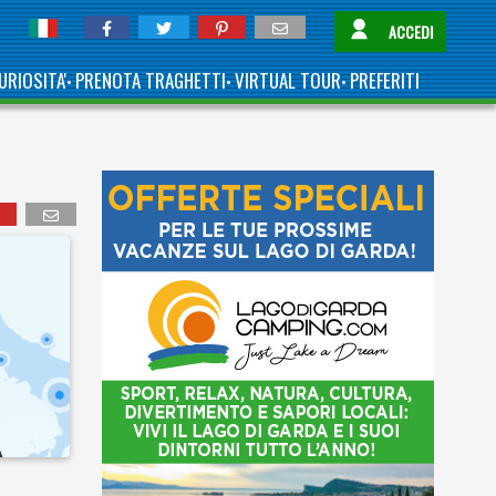
ACCEDI
URIOSITA'
PRENOTA TRAGHETTI
VIRTUAL TOUR
PREFERITI
•
•
•