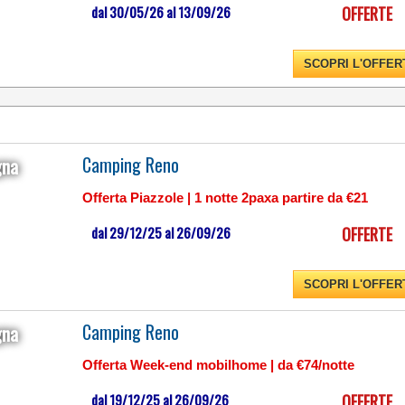
dal 30/05/26 al 13/09/26
OFFERTE
INCLUSA NELLA
PRENOTAZIONE!
SCOPRI L'OFFER
Camping Reno
gna
Offerta Piazzole | 1 notte 2paxa partire da €21
dal 29/12/25 al 26/09/26
OFFERTE
SCOPRI L'OFFER
CON UN FRONTEMARE
DI OLTRE 1 KM NELLA
SPLENDIDA CORNICE
Camping Reno
gna
DEL GOLFO DI GAETA
Offerta Week-end mobilhome | da €74/notte
dal 19/12/25 al 26/09/26
OFFERTE