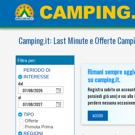
Camping.it: Last Minute e Offerte Camp
Filtra per:
Rimani sempre aggior
PERIODO DI
INTERESSE
su camping.it.
dal
Registra subito un account
possiedi già uno) e vai all
al
perdere nessuna occasione
TIPO
ACCEDI
Offerte
Prenota Prima
REGIONI