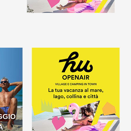
GGIO
A