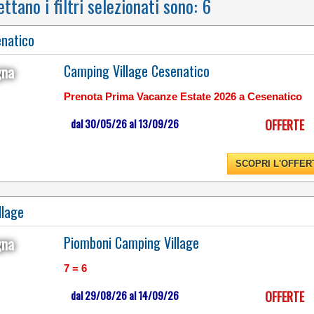
ettano i filtri selezionati sono:
6
enatico
Camping Village Cesenatico
gna
Prenota Prima Vacanze Estate 2026 a Cesenatico
dal 30/05/26 al 13/09/26
OFFERTE
CON UN FRONTEMARE
DI OLTRE 1 KM NELLA
SCOPRI L'OFFER
SPLENDIDA CORNICE
DEL GOLFO DI GAETA
llage
Piomboni Camping Village
gna
7 = 6
dal 29/08/26 al 14/09/26
OFFERTE