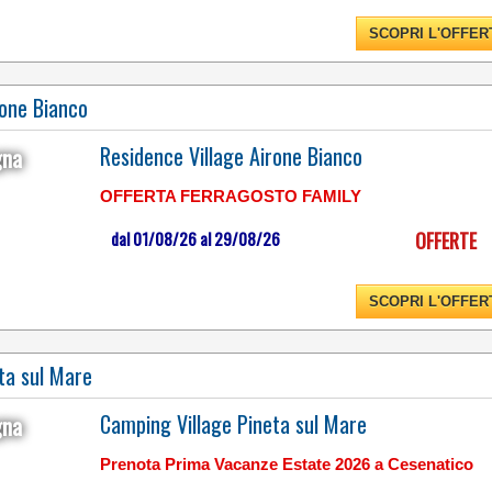
CAMPANIA
SCOPRI L'OFFER
CON UN FRONTEMARE
rone Bianco
DI OLTRE 1 KM NELLA
SPLENDIDA CORNICE
Residence Village Airone Bianco
DEL GOLFO DI GAETA
gna
OFFERTA FERRAGOSTO FAMILY
dal 01/08/26 al 29/08/26
OFFERTE
SCOPRI L'OFFER
CAMPANIA
ta sul Mare
Camping Village Pineta sul Mare
gna
Prenota Prima Vacanze Estate 2026 a Cesenatico
OFFERTA EASY
SUMMER: SPIAGGIA