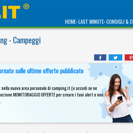
HOME
LAST MINUTE
CONSIGLI & C
•
•
ing - Campeggi
nato sulle ultime offerte pubblicate
 nella nuova area personale di camping.it (o accedi se ne
a sezione MONITORAGGIO OFFERTE per creare i tuoi alert e non
.