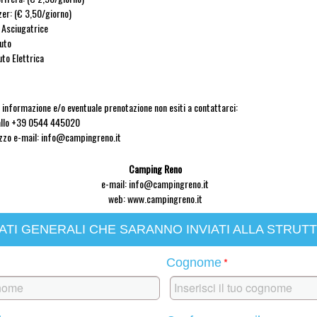
zer: (€ 3,50/giorno)
e Asciugatrice
uto
uto Elettrica
a informazione e/o eventuale prenotazione non esiti a contattarci:
allo +39 0544 445020
rizzo e-mail:
info@campingreno.it
Camping Reno
e-mail:
info@campingreno.it
web: www.campingreno.it
ATI GENERALI CHE SARANNO INVIATI ALLA STRUT
*
Cognome