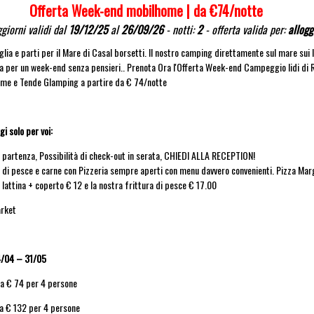
Offerta Week-end mobilhome | da €74/notte
giorni validi dal
19/12/25
al
26/09/26
- notti:
2
- offerta valida per:
allogg
glia e parti per il Mare di Casal borsetti. Il nostro camping direttamente sul mare sui l
ta per un week-end senza pensieri.. Prenota Ora l'Offerta Week-end Campeggio lidi di 
me e Tende Glamping a partire da € 74/notte
i solo per voi:
di partenza, Possibilità di check-out in serata, CHIEDI ALLA RECEPTION!
 di pesce e carne con Pizzeria sempre aperti con menu davvero convenienti. Pizza Mar
 lattina + coperto € 12 e la nostra frittura di pesce € 17.00
arket
/04 – 31/05
da € 74 per 4 persone
da € 132 per 4 persone