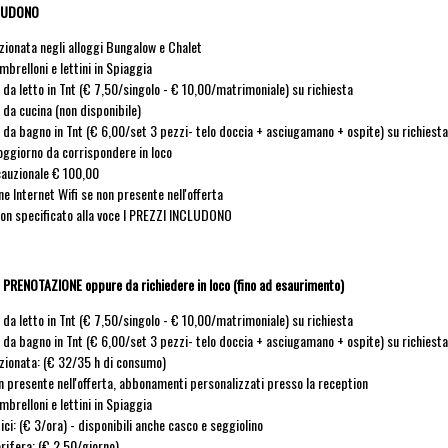
CLUDONO
zionata negli alloggi Bungalow e Chalet
mbrelloni e lettini in Spiaggia
 da letto in Tnt (€ 7,50/singolo - € 10,00/matrimoniale) su richiesta
 da cucina (non disponibile)
 da bagno in Tnt (€ 6,00/set 3 pezzi- telo doccia + asciugamano + ospite) su richiesta
oggiorno da corrispondere in loco
auzionale € 100,00
e Internet Wifi se non presente nell'offerta
non specificato alla voce I PREZZI INCLUDONO
PRENOTAZIONE oppure da richiedere in loco (fino ad esaurimento)
 da letto in Tnt (€ 7,50/singolo - € 10,00/matrimoniale) su richiesta
 da bagno in Tnt (€ 6,00/set 3 pezzi- telo doccia + asciugamano + ospite) su richiesta
zionata: (€ 32/35 h di consumo)
on presente nell'offerta, abbonamenti personalizzati presso la reception
mbrelloni e lettini in Spiaggia
ici: (€ 3/ora) - disponibili anche casco e seggiolino
orifera: (€ 2,50/giorno)