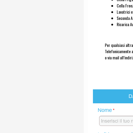
Cella Free
Lavatrici 
Seconda A
Ricarica A
Per qualsiasi altr
Telefonicamente 
o via mail all’indi
D
*
Nome