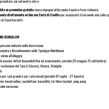
prenotare, vai sul nostro sito e:
ubito un preventivo gratuito
senza impegno utilizzando il nostro Form richiesta
enota direttamente on line con Carta di Credito
per assicurarti il tuo week-end sulla s
e di Casal borsetti.
DONO BUNGALOW
persone indicate nella descrizione
zionata o Riscaldamento nelle Tipologie Mobilhome
vicino all'alloggio
la piscina: lettini disponibili fino ad esaurimento, periodo (15 maggio-15 settembre)
 esclusione del Tipo A Classic), Utenze, Stoviglie
li
 per i più grandi e per i più piccoli (periodo 01 Luglio - 27 Agosto)
va: beach volley, racchettoni, bocciofila, tiri liberi basket, ping pong
alvo variazioni.