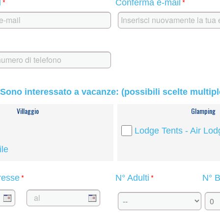
*
*
l
Conferma e-mail
Sono interessato a vacanze: (possibili scelte multipl
Villaggio
Glamping
Lodge Tents - Air Lod
le
*
*
eresse
N° Adulti
N° B