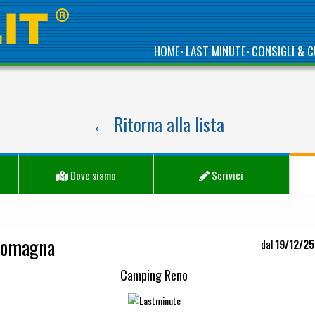
HOME
LAST MINUTE
CONSIGLI & C
•
•
← Ritorna alla lista
Dove siamo
Scrivici
Romagna
dal
19/12/25
Camping Reno