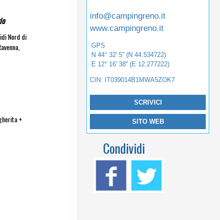
info@campingreno.it
io
www.campingreno.it
idi Nord di
GPS
Ravenna,
N 44° 32' 5'' (N 44.534722)
E 12° 16' 38'' (E 12.277222)
CIN: IT039014B1MWA5ZOK7
SCRIVICI
gherita +
SITO WEB
Condividi