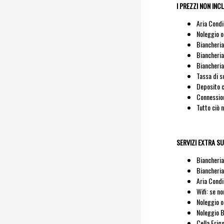
I PREZZI NON IN
Aria Condi
Noleggio o
Biancheria
Biancheria
Biancheria
Tassa di s
Deposito c
Connession
Tutto ciò 
SERVIZI EXTRA SU 
Biancheria
Biancheria
Aria Condi
Wifi: se n
Noleggio o
Noleggio B
Cella Frig