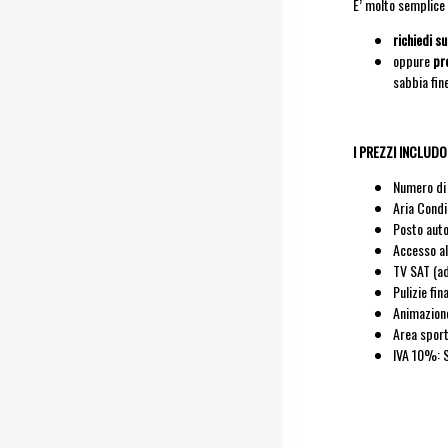
E’ molto semplice 
richiedi s
oppure
pr
sabbia fin
I PREZZI INCLU
Numero di 
Aria Condi
Posto auto 
Accesso al
TV SAT (ad
Pulizie fina
Animazione
Area sporti
IVA 10%: S