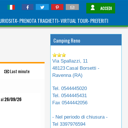
ACCEDI
URIOSITA'
PRENOTA TRAGHETTI
VIRTUAL TOUR
PREFERITI
•
•
•
Camping Reno
Via Spallazzi, 11
48123
Casal Borsetti -
Last minute
Ravenna (
RA
)
Tel.
0544445020
Tel.
0544445431
al
26/09/26
Fax
0544442056
- Nel periodo di chiusura -
Tel
3397976594