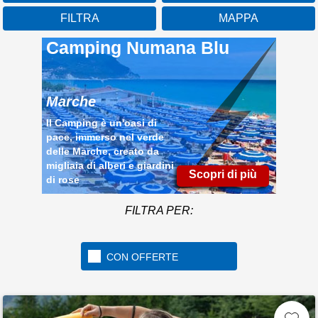
FILTRA
MAPPA
Marche
Scopri di p
FILTRA PER:
Il Camping è un'oasi di
pace, immerso nel verde
delle Marche, creato da
migliaia di alberi e giardini
CON OFFERTE
di rose