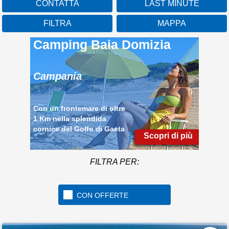
CONTATTA
LAST MINUTE
FILTRA
MAPPA
Camping Baia Domizia
Campania
Con un frontemare di oltre
1 Km nella splendida
cornice del Golfo di Gaeta
Scopri di più
FILTRA PER:
CON OFFERTE