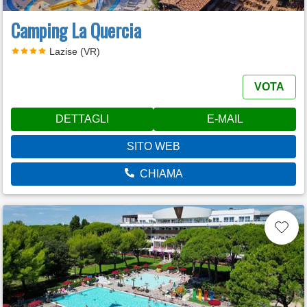
Camping La Quercia
Lazise (VR)
VOTA
DETTAGLI
E-MAIL
SITO WEB
CHIAMA