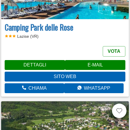
Camping Park delle Rose
Lazise (VR)
VOTA
DETTAGLI
E-MAIL
SITO WEB
CHIAMA
WHATSAPP