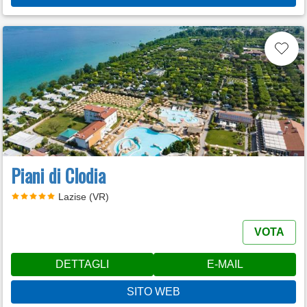
Piani di Clodia
Lazise (VR)
VOTA
DETTAGLI
E-MAIL
SITO WEB