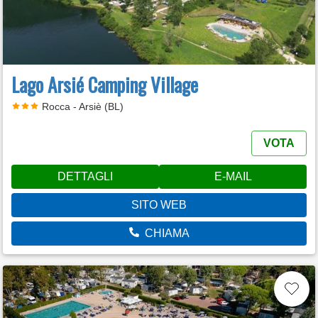
Lago Arsié Camping Village
Rocca - Arsiè (BL)
VOTA
DETTAGLI
E-MAIL
SITO WEB
CHIAMA