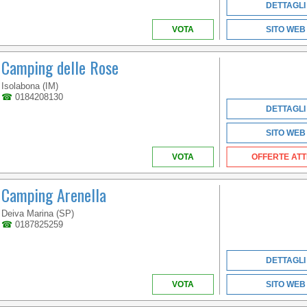
DETTAGLI
VOTA
SITO WEB
Camping delle Rose
Isolabona (IM)
☎
0184208130
DETTAGLI
SITO WEB
VOTA
OFFERTE ATT
Camping Arenella
Deiva Marina (SP)
☎
0187825259
DETTAGLI
VOTA
SITO WEB