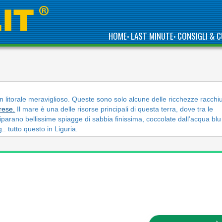
HOME
LAST MINUTE
CONSIGLI & C
•
•
I 10 CAMPEGGI DI
MAGGIOR
un litorale meraviglioso. Queste sono solo alcune delle ricchezze racchi
ECCELLENZA
rese.
Il mare è una delle risorse principali di questa terra, dove tra le
DELL’ARCO DELLA
RIVIERA LIGURE
riparano bellissime spiagge di sabbia finissima, coccolate dall’acqua blu
.. tutto questo in Liguria.