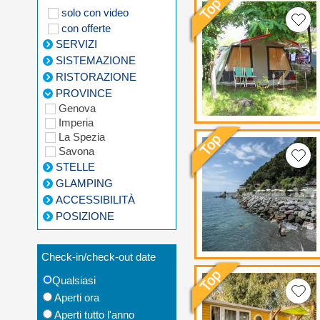
solo con video
con offerte
SERVIZI
SISTEMAZIONE
RISTORAZIONE
PROVINCE
Genova
Imperia
La Spezia
Savona
STELLE
GLAMPING
ACCESSIBILITÀ
POSIZIONE
Check-in/check-out date
Qualsiasi
Aperti ora
Aperti tutto l'anno