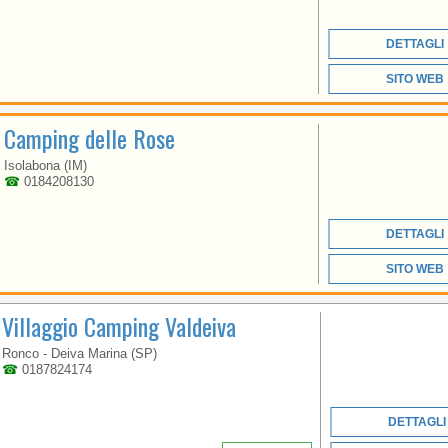
PASSI DAL CENTRO
STORICO, E A SOLI 50
METRI DAL MARE
DETTAGLI
SITO WEB
Camping delle Rose
Isolabona (IM)
☎
0184208130
LIGURIA
DETTAGLI
SITO WEB
Villaggio Camping Valdeiva
ATTREZZATURE DI
PRIMA CLASSE,
TRANQUILLITÀ,
Ronco - Deiva Marina (SP)
ORDINE, PULIZIA,
☎
0187824174
OSPITALITÀ, BUON
CLIMA, MARE PULITO
DETTAGLI