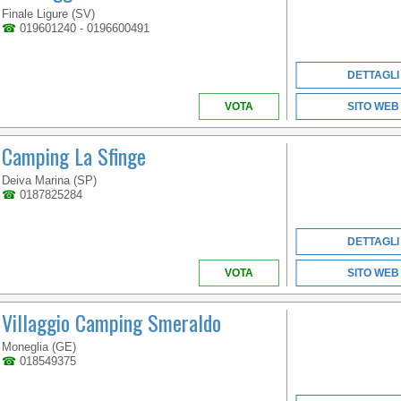
LIGURIA
Finale Ligure (SV)
☎
019601240 - 0196600491
DETTAGLI
VOTA
SITO WEB
Camping La Sfinge
Deiva Marina (SP)
☎
0187825284
DETTAGLI
VOTA
SITO WEB
Villaggio Camping Smeraldo
Moneglia (GE)
☎
018549375