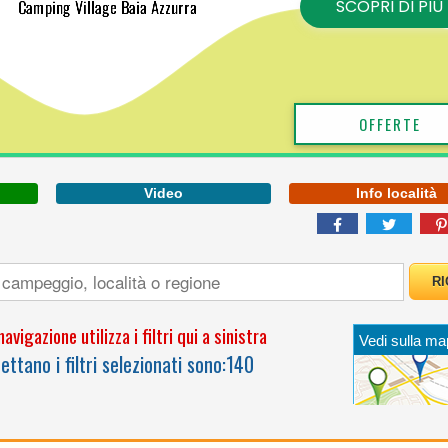
LIGURIA
Video
Info località
TRA LE CINQUE TERRE
E PORTOFINO,
IMMERSO NEL VERDE
DI PINI E ACACIE
avigazione utilizza i filtri qui a sinistra
Vedi sulla ma
ttano i filtri selezionati sono:
140