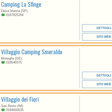
Camping La Sfinge
LIGURIA
Deiva Marina (SP)
☎
0187825284
LA BELLEZZA E IL
FASCINO DI UN
DETTAGLI
PAESAGGIO UNICO E
INTATTO E LA
SITO WEB
PARTICOLARITÀ DEI
SUOI CINQUE PAESI
Villaggio Camping Smeraldo
Moneglia (GE)
☎
018549375
DETTAGLI
LIGURIA
SITO WEB
Villaggio dei Fiori
San Remo (IM)
SITUATO IN
☎
0184660635
LAIGUEGLIA, A POCHI