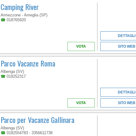
Camping River
Armezzone - Ameglia (SP)
☎
018765920
DETTAGLI
VOTA
SITO WEB
Parco Vacanze Roma
Albenga (SV)
☎
018252317
DETTAGLI
VOTA
SITO WEB
Parco per Vacanze Gallinara
Albenga (SV)
☎
0182554783 - 3356611738