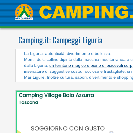
Camping.it:
Campeggi Liguria
La Liguria: autenticità, divertimento e bellezza.
Monti, dolci colline dipinte dalla macchia mediterranea e 
dalla Liguria,
un territorio magico e pieno di piacevoli sorp
insenature di suggestive coste, rocciose e frastagliate, si 
Mar Ligure. Inoltre cultura, sapori, divertimento e shopping
a