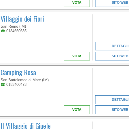
VOTA
SITO WEB
Villaggio dei Fiori
San Remo (IM)
☎
0184660635
LIGURIA
DETTAGLI
VOTA
SITO WEB
ALLA FOCE DEL FIUME
MAGRA, SUL CONFINE
Camping Rosa
TRA LIGURIA E
TOSCANA, NASCE IL
COMPLESSO
San Bartolomeo al Mare (IM)
TURISTICO IRON/GATE
☎
0183400473
- MARINA 3B
DETTAGLI
VOTA
SITO WEB
Il Villaggio di Giuele