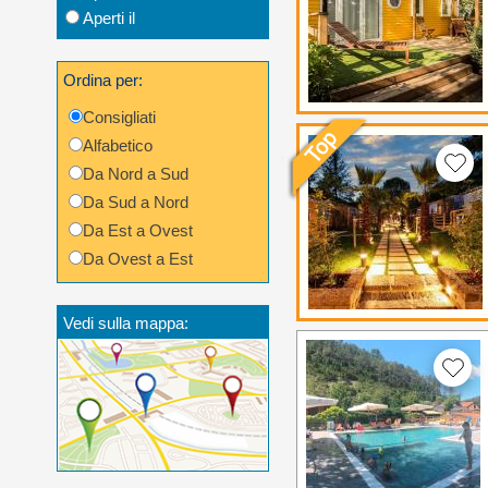
Aperti il
Ordina per:
Consigliati
Alfabetico
Da Nord a Sud
Da Sud a Nord
Da Est a Ovest
Da Ovest a Est
Vedi sulla mappa: