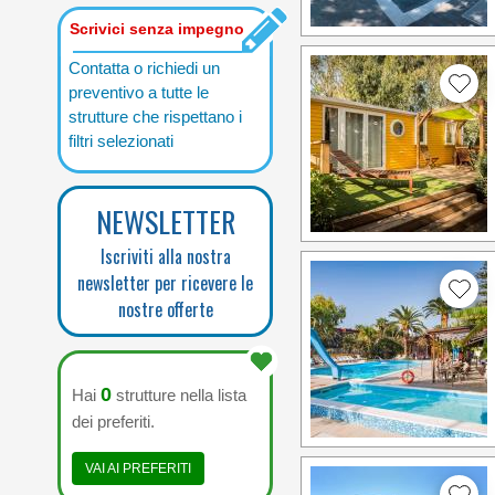
Scrivici senza impegno
Contatta o richiedi un
preventivo a tutte le
strutture che rispettano i
filtri selezionati
NEWSLETTER
Iscriviti alla nostra
newsletter per ricevere le
nostre offerte
0
Hai
strutture nella lista
dei preferiti.
VAI AI PREFERITI