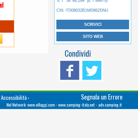
E 7° 38' 48,299'' (E 7.64675)
el
CIN: IT008032B1MD862DNU
SCRIVICI
SITO WEB
Condividi
Segnala un Errore
 Accessibilità
•
Nel Network:
www.villaggi.com
-
www.camping-italy.net
-
adv.camping.it