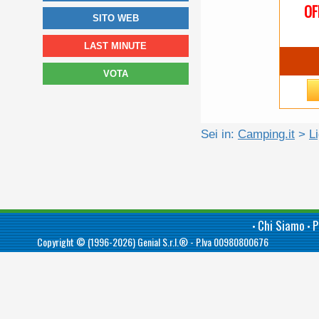
OF
SITO WEB
LAST MINUTE
VOTA
Sei in:
Camping.it
>
L
Chi Siamo
P
•
•
Copyright © (1996-2026)
Genial S.r.l.®
- P.Iva 00980800676