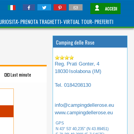
ACCEDI
URIOSITA'
PRENOTA TRAGHETTI
VIRTUAL TOUR
PREFERITI
•
•
•
Camping delle Rose
Reg. Prati Gonter, 4
18030
Isolabona (
IM
)
Last minute
Tel.
0184208130
info@campingdellerose.eu
www.campingdellerose.eu
GPS
N 43° 53' 40,235'' (N 43.89451)