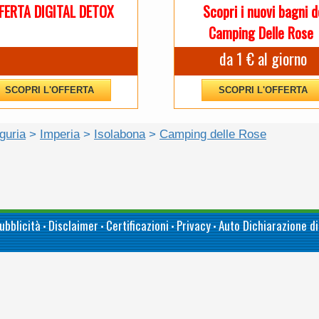
FERTA DIGITAL DETOX
Scopri i nuovi bagni d
Camping Delle Rose
da 1 € al giorno
SCOPRI L'OFFERTA
SCOPRI L'OFFERTA
iguria
>
Imperia
>
Isolabona
>
Camping delle Rose
ubblicità
Disclaimer
Certificazioni
Privacy
Auto Dichiarazione di
•
•
•
•