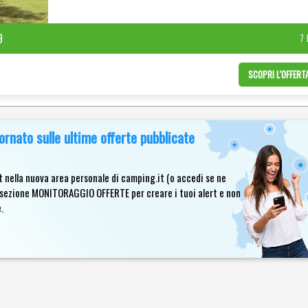
VENETO
9
7
CON UN FRONTEMARE
DI OLTRE 1 KM NELLA
SCOPRI L'OFFER
SPLENDIDA CORNICE
DEL GOLFO DI GAETA
rnato sulle ultime offerte pubblicate
 nella nuova area personale di camping.it (o accedi se ne
la sezione MONITORAGGIO OFFERTE per creare i tuoi alert e non
.
CAMPANIA
OFFERTA EASY
SUMMER: SPIAGGIA