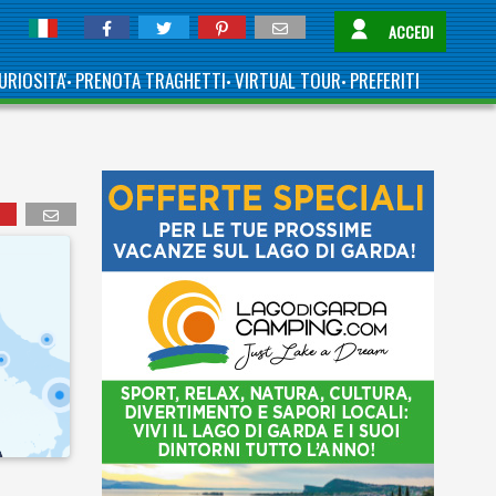
ACCEDI
URIOSITA'
PRENOTA TRAGHETTI
VIRTUAL TOUR
PREFERITI
•
•
•