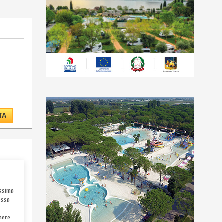
TA
assimo
esso
mpere