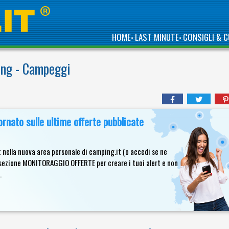
HOME
LAST MINUTE
CONSIGLI & C
•
•
ing - Campeggi
nato sulle ultime offerte pubblicate
 nella nuova area personale di camping.it (o accedi se ne
a sezione MONITORAGGIO OFFERTE per creare i tuoi alert e non
.