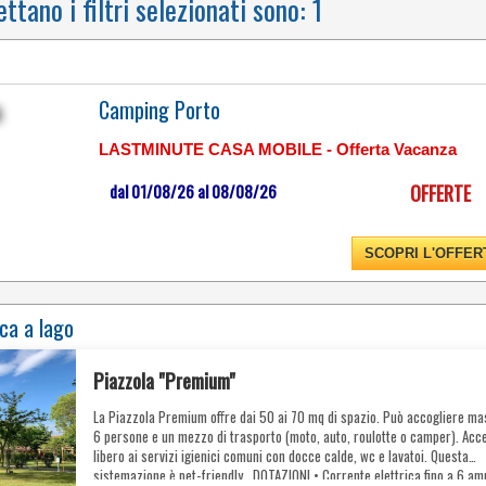
ettano i filtri selezionati sono:
1
Camping Porto
LASTMINUTE CASA MOBILE - Offerta Vacanza
dal 01/08/26 al 08/08/26
OFFERTE
BENVENUTI NEL PRIMO
CAMPEGGIO 5 STELLE
SCOPRI L'OFFER
IN ITALIA
ca a lago
Piazzola "Premium"
La Piazzola Premium offre dai 50 ai 70 mq di spazio. Può accogliere m
6 persone e un mezzo di trasporto (moto, auto, roulotte o camper). Acc
libero ai servizi igienici comuni con docce calde, wc e lavatoi. Questa
sistemazione è pet-friendly. DOTAZIONI • Corrente elettrica fino a 6 a