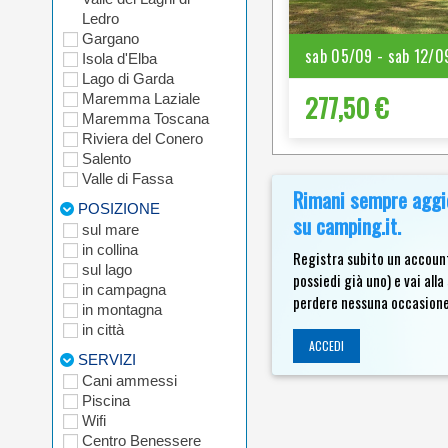
Ledro
Gargano
sab 05/09 - sab 12/0
Isola d'Elba
Lago di Garda
277,50 €
Maremma Laziale
Maremma Toscana
Riviera del Conero
Salento
Valle di Fassa
Rimani sempre aggio
POSIZIONE
su camping.it.
sul mare
in collina
Registra subito un account
sul lago
possiedi già uno) e vai al
in campagna
perdere nessuna occasione
in montagna
in città
ACCEDI
SERVIZI
Cani ammessi
Piscina
Wifi
Centro Benessere