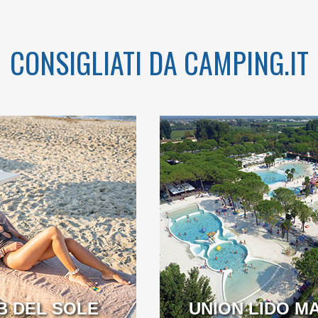
CONSIGLIATI DA CAMPING.IT
NEL PRIMO
CON UN FRONTEMARE
5 STELLE
DI OLTRE 1 KM NELLA
IN ITALIA
SPLENDIDA CORNICE
DEL GOLFO DI GAETA
B DEL SOLE
CAMPANIA
UNION LIDO M