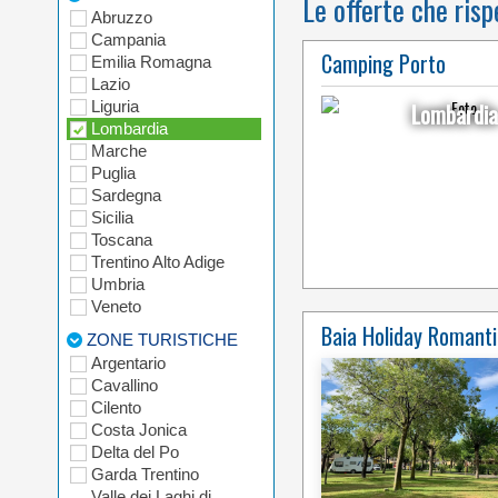
Le offerte che risp
Abruzzo
Campania
Camping Porto
Emilia Romagna
Lazio
Liguria
Lombardia
Lombardia
Marche
Puglia
Sardegna
Sicilia
Toscana
Trentino Alto Adige
Umbria
Veneto
Baia Holiday Romanti
ZONE TURISTICHE
Argentario
Cavallino
Cilento
Costa Jonica
Delta del Po
Garda Trentino
Valle dei Laghi di