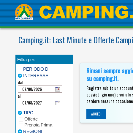
Camping.it: Last Minute e Offerte Camp
Filtra per:
Rimani sempre aggior
PERIODO DI
INTERESSE
su camping.it.
dal
Registra subito un account
possiedi già uno) e vai all
al
perdere nessuna occasione
TIPO
ACCEDI
Offerte
Prenota Prima
REGIONI