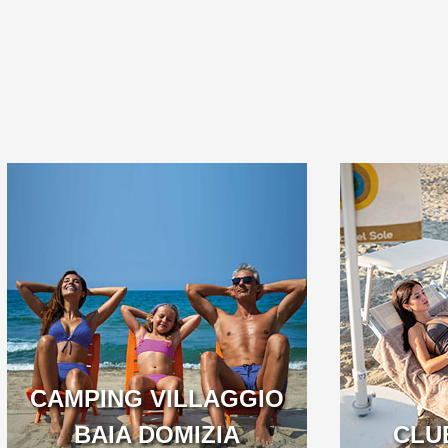
OFFERTA EASY
BENVENUTI 
SUMMER: SPIAGGIA
CAMPEGGIO 
INCLUSA NELLA
PRENOTAZIONE!
CAMPING VILLAGGIO
BAIA DOMIZIA
VENETO
CLU