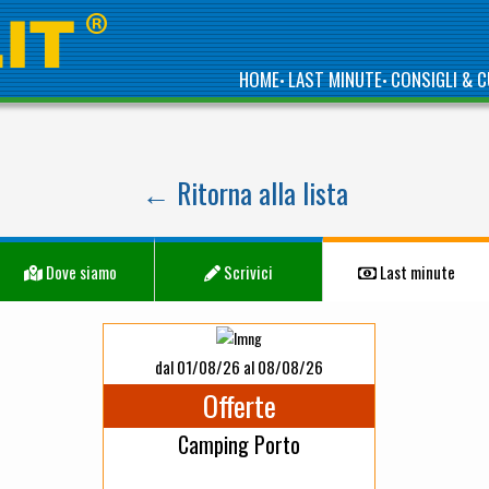
HOME
LAST MINUTE
CONSIGLI & C
•
•
← Ritorna alla lista
Dove siamo
Scrivici
Last minute
dal 01/08/26 al 08/08/26
Offerte
Camping Porto