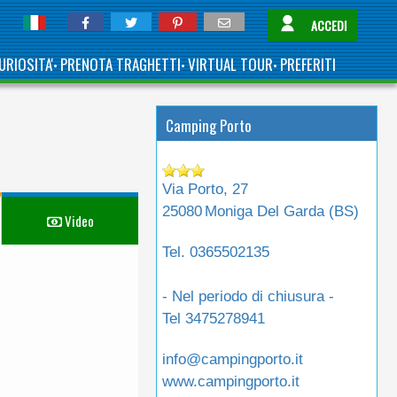
ACCEDI
URIOSITA'
PRENOTA TRAGHETTI
VIRTUAL TOUR
PREFERITI
•
•
•
Camping Porto
Via Porto, 27
25080
Moniga Del Garda (
BS
)
Video
Tel.
0365502135
- Nel periodo di chiusura -
Tel
3475278941
info@campingporto.it
www.campingporto.it