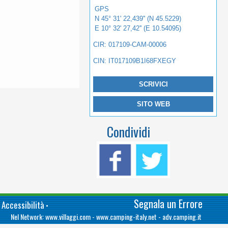
GPS
N 45° 31' 22,439'' (N 45.5229)
E 10° 32' 27,42'' (E 10.54095)
CIR: 017109-CAM-00006
CIN: IT017109B1I68FXEGY
SCRIVICI
SITO WEB
Condividi
Segnala un Errore
 Accessibilità
•
Nel Network:
www.villaggi.com
-
www.camping-italy.net
-
adv.camping.it