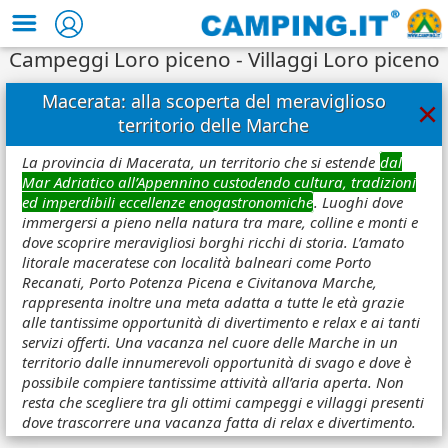
Campeggi Loro piceno - Villaggi Loro piceno
Macerata: alla scoperta del meraviglioso
×
territorio delle Marche
La provincia di Macerata, un territorio che si estende
dal
Mar Adriatico all’Appennino custodendo cultura, tradizioni
ed imperdibili eccellenze enogastronomiche
. Luoghi dove
immergersi a pieno nella natura tra mare, colline e monti e
dove scoprire meravigliosi borghi ricchi di storia. L’amato
litorale maceratese con località balneari come Porto
Recanati, Porto Potenza Picena e Civitanova Marche,
rappresenta inoltre una meta adatta a tutte le età grazie
alle tantissime opportunità di divertimento e relax e ai tanti
servizi offerti. Una vacanza nel cuore delle Marche in un
territorio dalle innumerevoli opportunità di svago e dove è
possibile compiere tantissime attività all’aria aperta. Non
resta che scegliere tra gli ottimi campeggi e villaggi presenti
dove trascorrere una vacanza fatta di relax e divertimento.