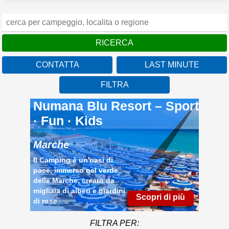
CONTATTA
LAST MINUTE
FILTRA
Numana Blu Resort – Sport
· Fun · Kids
Marche
Il Camping è un'oasi di
pace, immerso nel verde
delle Marche, creato da
migliaia di alberi e giardini
Scopri di più
di rose
FILTRA PER: