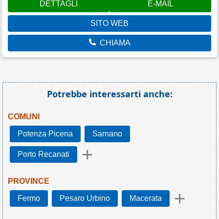
DETTAGLI
E-MAIL
SITO WEB
CHIAMA
Potrebbe interessarti anche:
COMUNI
Potenza Picena
Sarnano
+
Porto Recanati
PROVINCE
+
Fermo
Pesaro Urbino
Macerata