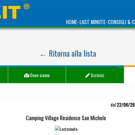
HOME
LAST MINUTE
CONSIGLI & C
•
•
← Ritorna alla lista
Dove siamo
Scrivici
dal
22/06/26
Camping Village Residence San Michele