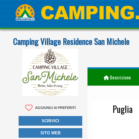
Camping Village Residence San Michele
Descrizione
Puglia
AGGIUNGI AI PREFERITI
SCRIVICI
SITO WEB