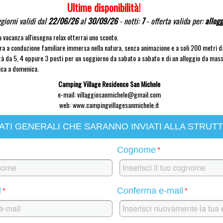
Ultime disponibilità!
giorni validi dal
22/06/26
al
30/09/26
- notti:
7
- offerta valida per:
allogg
 vacanza all'insegna relax otterrai uno sconto.
ra a conduzione familiare immersa nella natura, senza animazione e a soli 200 metri d
tà da 5, 4 oppure 3 posti per un soggiorno da sabato a sabato e di un alloggio da mas
ca a domenica.
Camping Village Residence San Michele
e-mail:
villaggiosanmichele@gmail.com
web: www.campingvillagesanmichele.it
ATI GENERALI CHE SARANNO INVIATI ALLA STRUT
*
Cognome
*
*
l
Conferma e-mail