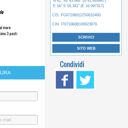
N 41° 55' 43,848'' (N 41.928847)
E 16° 5' 50,341'' (E 16.097317)
io
CIS: FG071060122S0015400
CIN: IT071060B100023879
al mare.
simo 3 posti
SCRIVICI
SITO WEB
Condividi
TURA