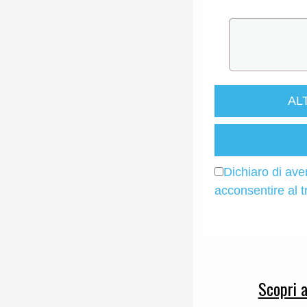
AL
Dichiaro di ave
acconsentire al t
Scopri 