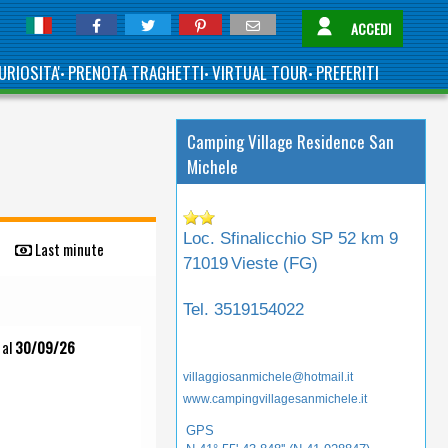
ACCEDI
URIOSITA'
PRENOTA TRAGHETTI
VIRTUAL TOUR
PREFERITI
•
•
•
Camping Village Residence San
Michele
Loc. Sfinalicchio SP 52 km 9
Last minute
71019
Vieste (
FG
)
Tel.
3519154022
al
30/09/26
villaggiosanmichele@hotmail.it
www.campingvillagesanmichele.it
GPS