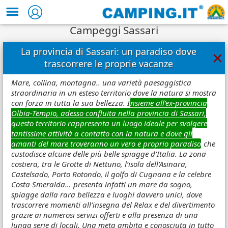
Campeggi Sassari
La provincia di Sassari: un paradiso dove
×
trascorrere le proprie vacanze
Mare, collina, montagna.. una varietà paesaggistica
straordinaria in un esteso territorio dove la natura si mostra
con forza in tutta la sua bellezza. I
nsieme all’ex-provincia
Olbia-Tempio, adesso confluita nella provincia di Sassari,
questo territorio rappresenta un luogo ideale per svolgere
tantissime attività a contatto con la natura e dove gli
amanti del mare troveranno un vero e proprio paradiso
che
custodisce alcune delle più belle spiagge d’Italia. La zona
costiera, tra le Grotte di Nettuno, l’isola dell’Asinara,
Castelsado, Porto Rotondo, il golfo di Cugnana e la celebre
Costa Smeralda… presenta infatti un mare da sogno,
spiagge dalla rara bellezza e luoghi davvero unici, dove
trascorrere momenti all’insegna del Relax e del divertimento
grazie ai numerosi servizi offerti e alla presenza di una
lunga serie di locali. Una meta ambita e conosciuta in tutto