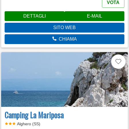
VOTA
DETTAGLI
E-MAIL
SITO WEB
CHIAMA
Camping La Mariposa
Alghero (SS)