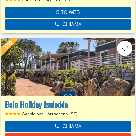
SITO WEB
CHIAMA
Baia Holiday Isuledda
Cannigione - Arzachena (SS)
CHIAMA