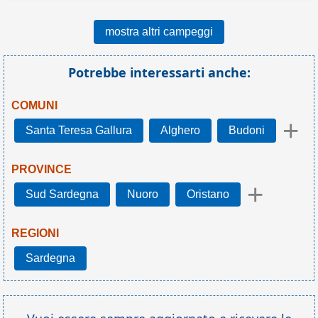
mostra altri campeggi
Potrebbe interessarti anche:
COMUNI
+
Santa Teresa Gallura
Alghero
Budoni
PROVINCE
+
Sud Sardegna
Nuoro
Oristano
REGIONI
Sardegna