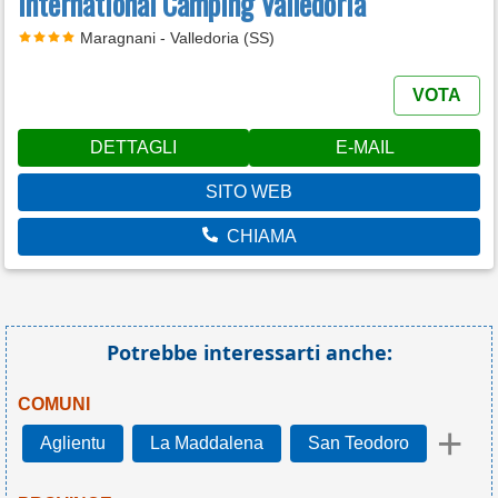
International Camping Valledoria
Maragnani - Valledoria (SS)
VOTA
DETTAGLI
E-MAIL
SITO WEB
CHIAMA
Potrebbe interessarti anche:
COMUNI
+
Aglientu
La Maddalena
San Teodoro