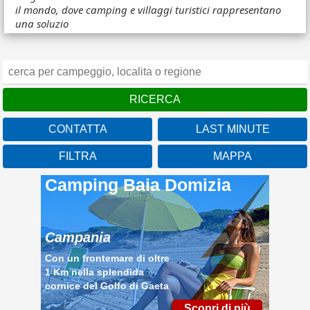
il mondo, dove camping e villaggi turistici rappresentano
una soluzio
CONTATTA
LAST MINUTE
FILTRA
MAPPA
Camping Baia Domizia
Campania
Con un frontemare di oltre
1 Km nella splendida
cornice del Golfo di Gaeta
Scopri di più