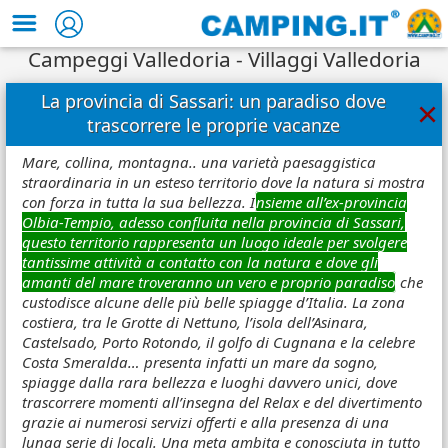
Campeggi Valledoria - Villaggi Valledoria
La provincia di Sassari: un paradiso dove
×
trascorrere le proprie vacanze
Mare, collina, montagna.. una varietà paesaggistica
straordinaria in un esteso territorio dove la natura si mostra
con forza in tutta la sua bellezza. I
nsieme all’ex-provincia
Olbia-Tempio, adesso confluita nella provincia di Sassari,
questo territorio rappresenta un luogo ideale per svolgere
tantissime attività a contatto con la natura e dove gli
amanti del mare troveranno un vero e proprio paradiso
che
custodisce alcune delle più belle spiagge d’Italia. La zona
costiera, tra le Grotte di Nettuno, l’isola dell’Asinara,
Castelsado, Porto Rotondo, il golfo di Cugnana e la celebre
Costa Smeralda… presenta infatti un mare da sogno,
spiagge dalla rara bellezza e luoghi davvero unici, dove
trascorrere momenti all’insegna del Relax e del divertimento
grazie ai numerosi servizi offerti e alla presenza di una
lunga serie di locali. Una meta ambita e conosciuta in tutto