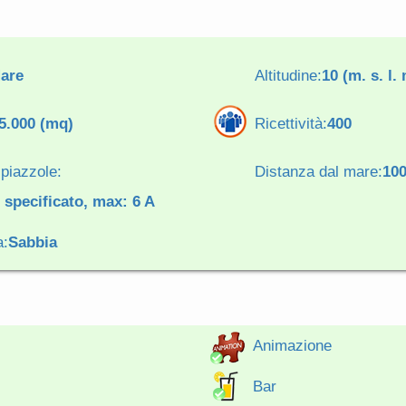
are
Altitudine:
10 (m. s. l. 
5.000 (mq)
Ricettività:
400
piazzole:
Distanza dal mare:
10
 specificato, max: 6 A
a:
Sabbia
Animazione
Bar