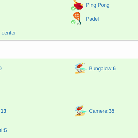
Ping Pong
Padel
 center
0
Bungalow:
6
:
13
Camere:
35
i:
5