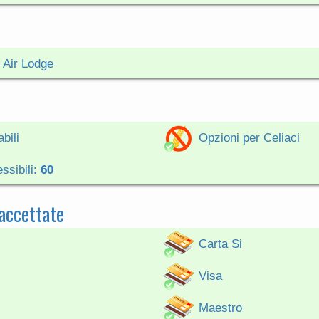
 Air Lodge
bili
Opzioni per Celiaci
ssibili:
60
 accettate
Carta Si
Visa
Maestro