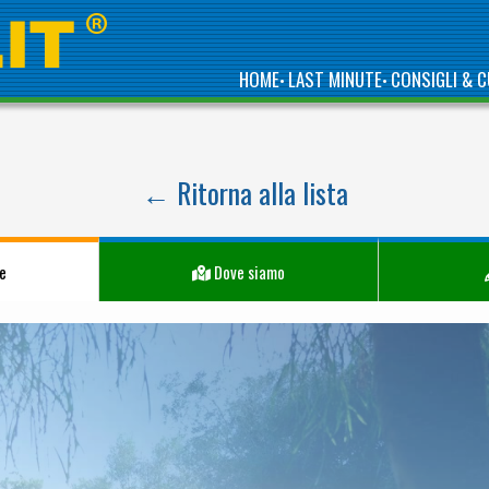
HOME
LAST MINUTE
CONSIGLI & C
•
•
← Ritorna alla lista
e
Dove siamo