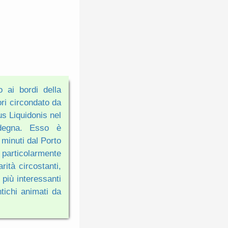
o ai bordi della
ri circondato da
us Liquidonis nel
rdegna. Esso è
 minuti dal Porto
 particolarmente
rità circostanti,
 più interessanti
tichi animati da