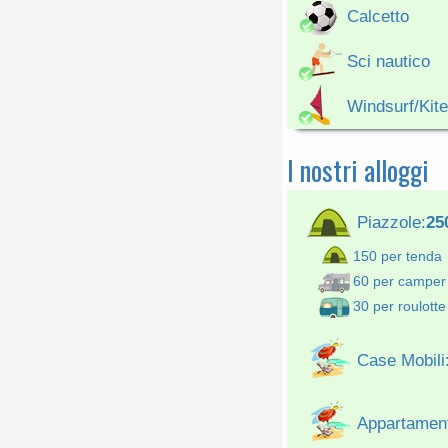
Calcetto
Sci nautico
Windsurf/Kite
I nostri alloggi
Piazzole:
25
150 per tenda
60 per camper
30 per roulotte
Case Mobili
Appartament