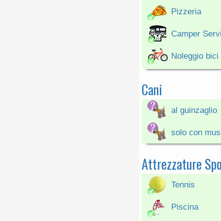
Pizzeria
Camper Serv
Noleggio bici
Cani
al guinzaglio
solo con mus
Attrezzature Spo
Tennis
Piscina