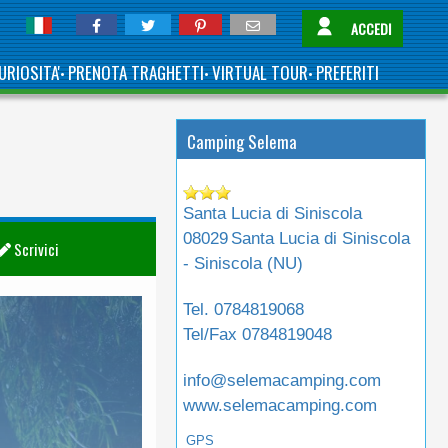
ACCEDI
URIOSITA'
PRENOTA TRAGHETTI
VIRTUAL TOUR
PREFERITI
•
•
•
Camping Selema
Santa Lucia di Siniscola
08029
Santa Lucia di Siniscola
Scrivici
- Siniscola (
NU
)
Tel.
0784819068
Tel/Fax
0784819048
info@selemacamping.com
www.selemacamping.com
GPS