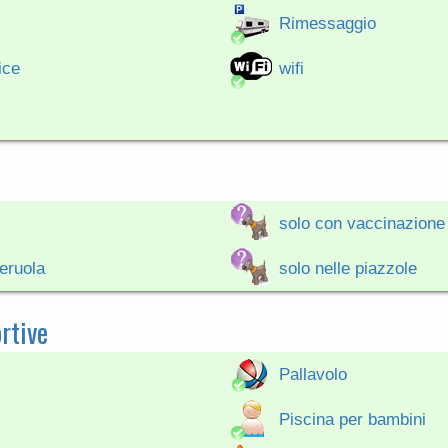
Rimessaggio
ice
wifi
solo con vaccinazione
eruola
solo nelle piazzole
rtive
Pallavolo
Piscina per bambini