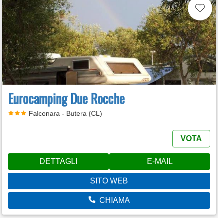
Eurocamping Due Rocche
Falconara - Butera (CL)
VOTA
DETTAGLI
E-MAIL
SITO WEB
CHIAMA