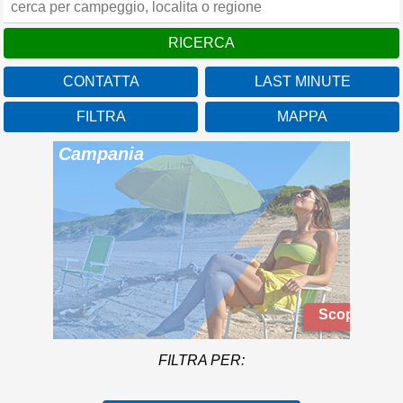
CONTATTA
LAST MINUTE
FILTRA
MAPPA
Camping Baia Domizia
Campania
Con un frontemare di oltre
1 Km nella splendida
cornice del Golfo di Gaeta
Scopri di più
FILTRA PER: