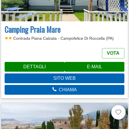
Camping Praia Mare
Contrada Piana Calzata - Campofelice Di Roccella (PA)
VOTA
DETTAGLI
E-MAIL
SITO WEB
CHIAMA