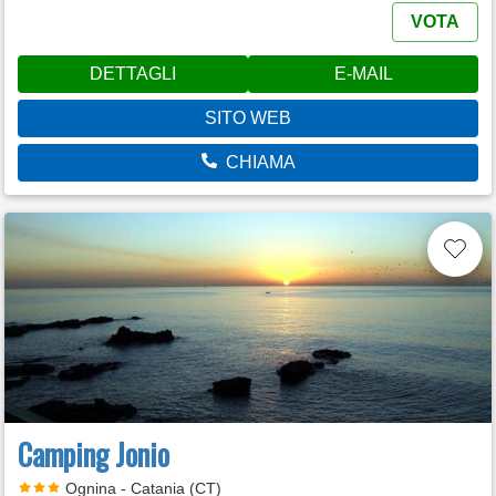
VOTA
DETTAGLI
E-MAIL
SITO WEB
CHIAMA
Camping Jonio
Ognina - Catania (CT)