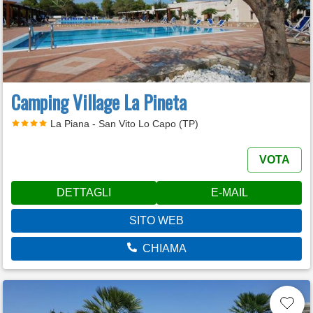
Camping Village La Pineta
La Piana - San Vito Lo Capo (TP)
VOTA
DETTAGLI
E-MAIL
SITO WEB
CHIAMA