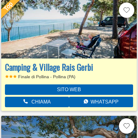
Camping & Village Rais Gerbi
Finale di Pollina - Pollina (PA)
SITO WEB
CHIAMA
WHATSAPP