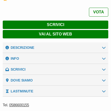
VOTA
SCRIVICI
VAI AL SITO WEB
DESCRIZIONE
INFO
SCRIVICI
I nostri numeri
Ambiente:
Mare
Dati Generali
DOVE SIAMO
Nome
*
Altitudine:
0 (m. s. l. m.)
LASTMINUTE
Superficie:
75.000 (mq)
Cognome
*
Campeggio del Forte
Tel.
0586600155
Distanza dal mare:
500 m