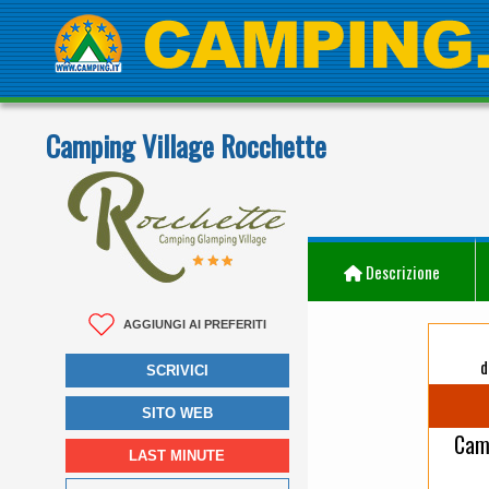
Camping Village Rocchette
Descrizione
AGGIUNGI AI PREFERITI
d
SCRIVICI
SITO WEB
Camp
LAST MINUTE