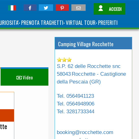
ACCEDI
URIOSITA'
PRENOTA TRAGHETTI
VIRTUAL TOUR
PREFERITI
•
•
•
Camping Village Rocchette
S.P. 62 delle Rocchette snc
58043
Rocchette - Castiglione
Video
della Pescaia (
GR
)
Tel.
0564941123
Tel.
0564948906
Tel.
3281733344
tte
booking@rocchette.com