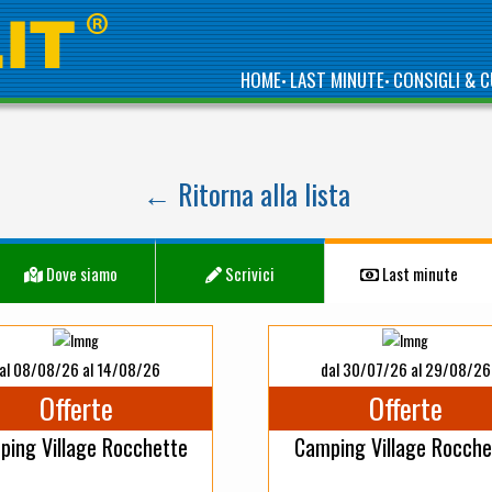
HOME
LAST MINUTE
CONSIGLI & C
•
•
← Ritorna alla lista
Dove siamo
Scrivici
Last minute
al 08/08/26 al 14/08/26
dal 30/07/26 al 29/08/26
Offerte
Offerte
ing Village Rocchette
Camping Village Rocche