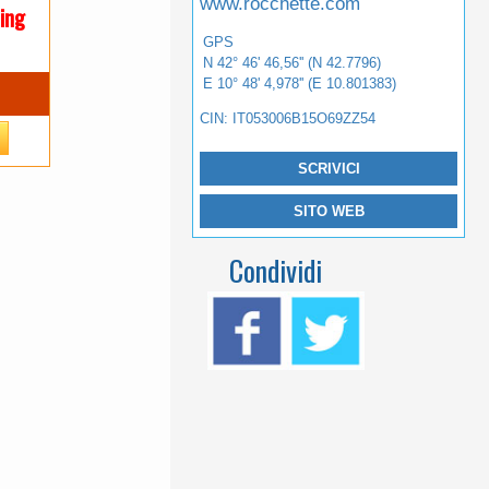
www.rocchette.com
ing
GPS
N 42° 46' 46,56'' (N 42.7796)
E 10° 48' 4,978'' (E 10.801383)
CIN: IT053006B15O69ZZ54
SCRIVICI
SITO WEB
Condividi