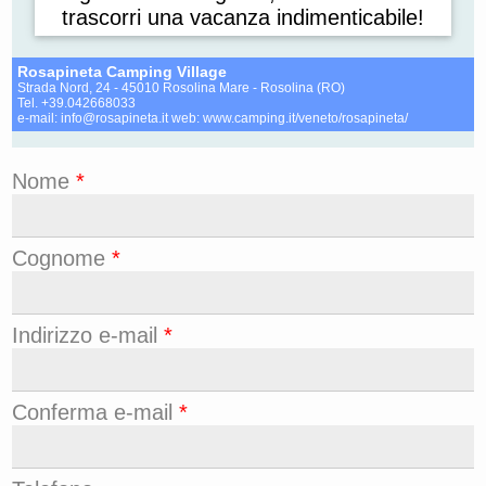
trascorri una vacanza indimenticabile!
Rosapineta Camping Village
Strada Nord, 24 - 45010 Rosolina Mare - Rosolina (RO)
Tel. +39.042668033
e-mail:
info@rosapineta.it
web: www.camping.it/veneto/rosapineta/
Nome
*
Cognome
*
Indirizzo e-mail
*
Conferma e-mail
*