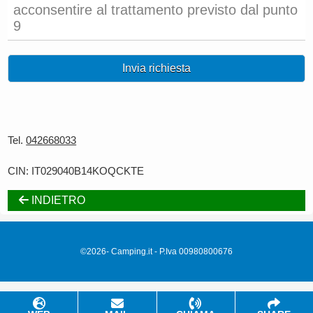
acconsentire al trattamento previsto dal punto
9
Invia richiesta
Tel.
042668033
CIN: IT029040B14KOQCKTE
INDIETRO
©2026- Camping.it - P.Iva 00980800676