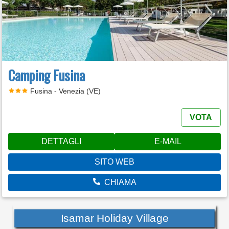
Camping Fusina
Fusina - Venezia (VE)
VOTA
DETTAGLI
E-MAIL
SITO WEB
CHIAMA
Isamar Holiday Village