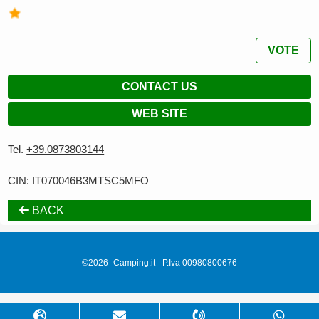
VOTE
CONTACT US
WEB SITE
Tel.
+39.0873803144
CIN: IT070046B3MTSC5MFO
BACK
©2026- Camping.it - P.Iva 00980800676