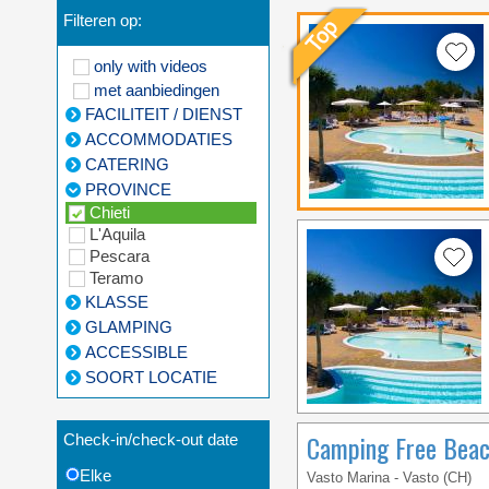
Filteren op:
only with videos
met aanbiedingen
FACILITEIT / DIENST
ACCOMMODATIES
CATERING
PROVINCE
Chieti
L'Aquila
Pescara
Teramo
KLASSE
GLAMPING
ACCESSIBLE
SOORT LOCATIE
Camping Free Bea
Check-in/check-out date
Elke
Vasto Marina - Vasto (CH)