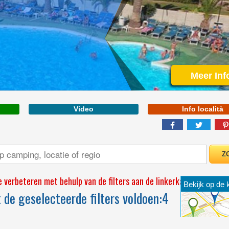
ABRUZZEN
Meer Inf
Video
Info località
IS IN GELEGEN AAN
ÉÉN VAN DE MOOISTE
STUKJES VAN DE VAN
DE ADRIATISCHE KUST
 verbeteren met behulp van de filters aan de linkerkant
Bekijk op de 
de geselecteerde filters voldoen:
4