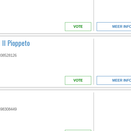
VOTE
MEER INF
Il Pioppeto
208528126
ABRUZZEN
VOTE
MEER INF
DIRECT AAN ZEE, IS
ÈÈN VAN DE BESTE
STRUCTUREN IN
ABRUZZO, HET
398308449
GROENE GEWEST VAN
ITALIE