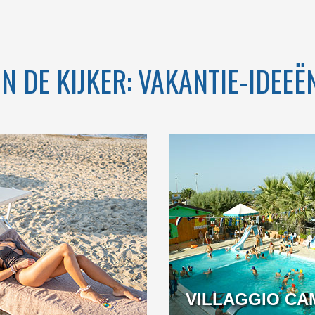
ABRUZZEN
IN DE KIJKER: VAKANTIE-IDEEË
JK OP MAAR
EASY SUMMER OFFER:
AAR STAPPEN
BEACH INCLUDED IN
HET BLAUW…
THE BOOKING!
VILLAGGIO CA