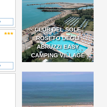
O
CLUB DEL SOLE
ROSETO DEGLI
ABRUZZI EASY
CAMPING VILLAGE
O