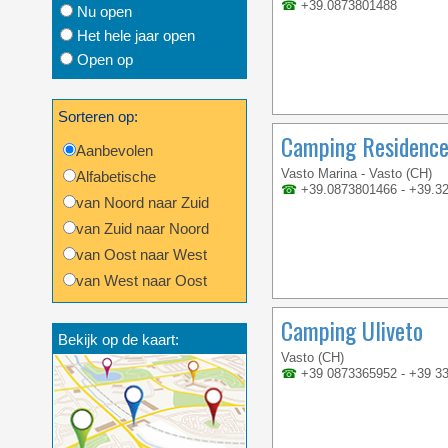
☎
+39.0873801488
Nu open
Het hele jaar open
Open op
Sorteren op:
Camping Residence 
Aanbevolen
Vasto Marina - Vasto (CH)
Alfabetische
☎
+39.0873801466 - +39.3
van Noord naar Zuid
van Zuid naar Noord
van Oost naar West
van West naar Oost
Camping Uliveto
Bekijk op de kaart:
Vasto (CH)
☎
+39 0873365952 - +39 3