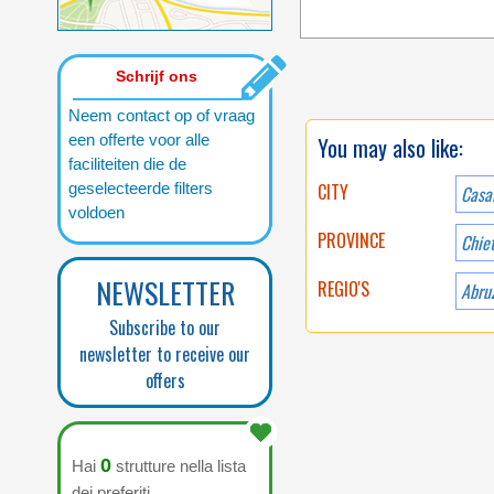
Schrijf ons
Neem contact op of vraag
een offerte voor alle
You may also like:
faciliteiten die de
geselecteerde filters
CITY
Casa
voldoen
PROVINCE
Chiet
NEWSLETTER
REGIO'S
Abru
Subscribe to our
newsletter to receive our
offers
0
Hai
strutture nella lista
dei preferiti.