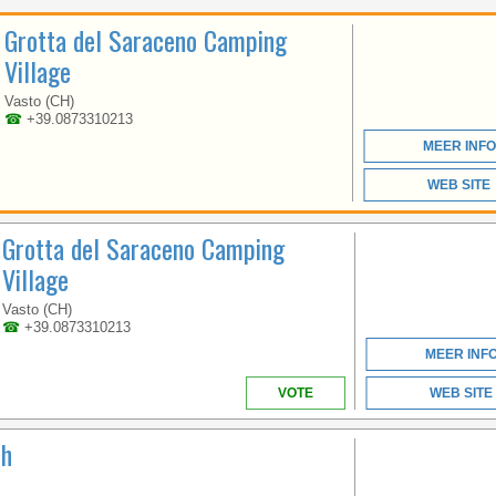
ABRUZZEN
Grotta del Saraceno Camping
Village
GELEGEN IN EEN BAAI
Vasto (CH)
IN DE VORM VAN EEN
☎
+39.0873310213
AMPHITHEATER GELIJK
MEER INFO
AAN ZEE.
WEB SITE
Grotta del Saraceno Camping
Village
Vasto (CH)
☎
+39.0873310213
MEER INF
ABRUZZEN
VOTE
WEB SITE
ch