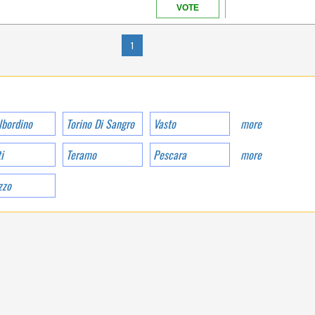
VOTE
1
ABRUZZEN
lbordino
Torino Di Sangro
Vasto
more
i
Teramo
Pescara
more
zzo