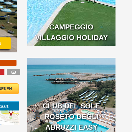
CAMPEGGIO
VILLAGGIO HOLIDAY
o
CLUB DEL SOLE
kaart:
ROSETO DEGLI
ABRUZZI EASY