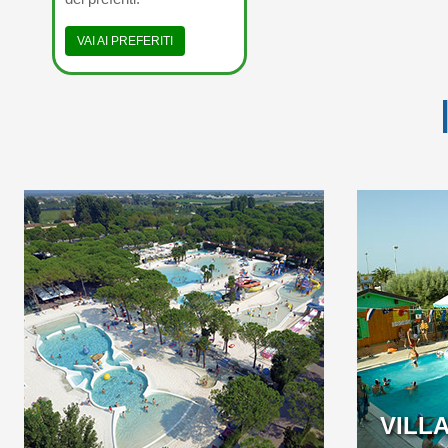
VAI AI PREFERITI
GROENRIJK OP MAAR
EASY SU
EEN PAAR STAPPEN
BEACH 
VAN HET BLAUW…
T
VILL