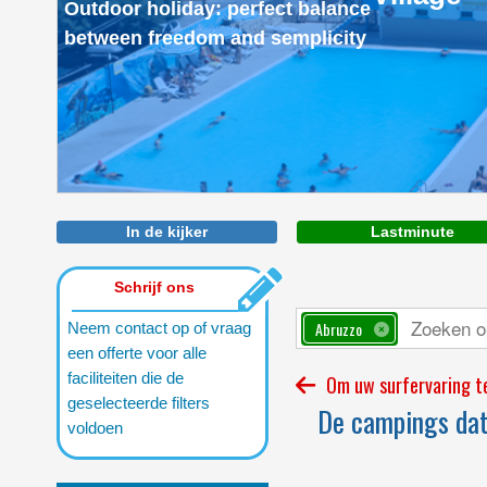
Outdoor holiday: perfect balance
between freedom and semplicity
In de kijker
Lastminute
Schrijf ons
Abruzzo
Neem contact op of vraag
een offerte voor alle
faciliteiten die de
Om uw surfervaring te
geselecteerde filters
De campings dat 
voldoen