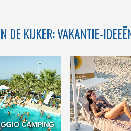
VENETO
IN DE KIJKER: VAKANTIE-IDEEË
MMER OFFER:
WELCOME TO THE
INCLUDED IN
FIRST 5 STAR CAMPING
HE BOOKING!
IN ITALY
AGGIO CAMPING