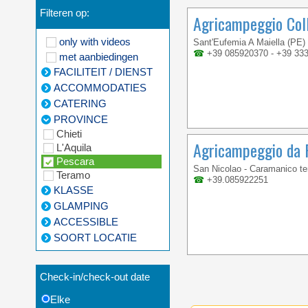
Filteren op:
Agricampeggio Coll
only with videos
Sant'Eufemia A Maiella (PE)
☎
+39 085920370 - +39 33
met aanbiedingen
FACILITEIT / DIENST
ACCOMMODATIES
CATERING
PROVINCE
Chieti
Agricampeggio da 
L'Aquila
Pescara
San Nicolao - Caramanico t
Teramo
☎
+39.085922251
KLASSE
GLAMPING
ACCESSIBLE
SOORT LOCATIE
Check-in/check-out date
Elke