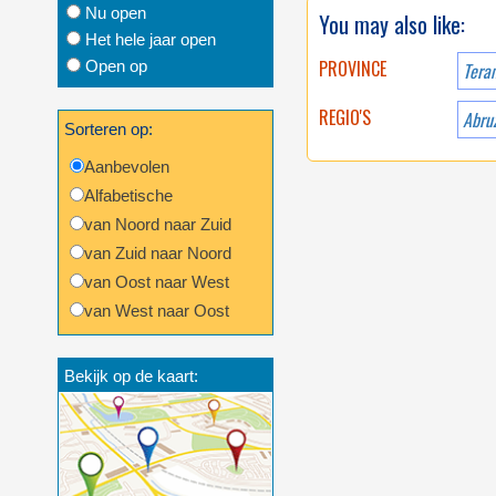
Nu open
You may also like:
Het hele jaar open
PROVINCE
Open op
Tera
REGIO'S
Abru
Sorteren op:
Aanbevolen
Alfabetische
van Noord naar Zuid
van Zuid naar Noord
van Oost naar West
van West naar Oost
Bekijk op de kaart: