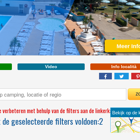
ABRUZZEN
Meer Inf
Video
Info località
 verbeteren met behulp van de filters aan de linkerkant
Bekijk op de 
de geselecteerde filters voldoen:
2