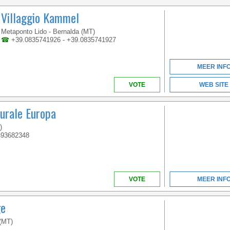
VENETO
Villaggio Kammel
Metaponto Lido - Bernalda (MT)
☎
+39.0835741926 - +39.0835741927
WELCOME TO THE
FIRST 5 STAR CAMPING
IN ITALY
MEER INF
VOTE
WEB SITE
urale Europa
)
493682348
VENETO
VOTE
MEER INF
ge
WELCOME TO THE
 (MT)
FIRST 5 STAR CAMPING