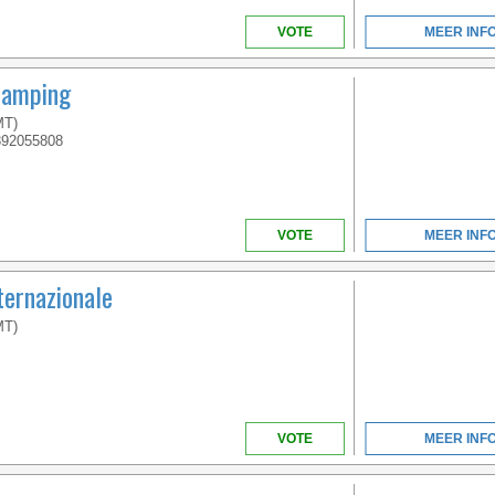
VOTE
MEER INF
Camping
MT)
392055808
VOTE
MEER INF
ternazionale
MT)
VOTE
MEER INF