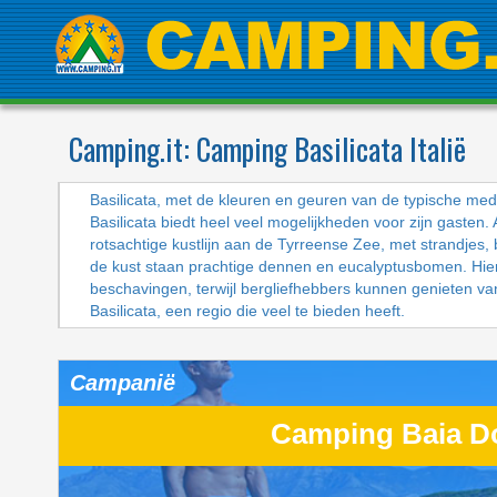
Camping.it:
Camping Basilicata Italië
Basilicata, met de kleuren en geuren van de typische med
Basilicata biedt heel veel mogelijkheden voor zijn gasten
rotsachtige kustlijn aan de Tyrreense Zee, met strandjes, 
de kust staan prachtige dennen en eucalyptusbomen. Hier v
beschavingen, terwijl bergliefhebbers kunnen genieten v
Basilicata, een regio die veel te bieden heeft.
Campanië
Camping Baia D