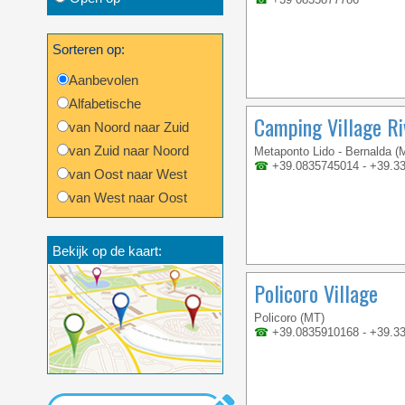
Sorteren op:
Aanbevolen
Alfabetische
Camping Village Ri
van Noord naar Zuid
van Zuid naar Noord
Metaponto Lido - Bernalda (
☎
+39.0835745014 - +39.3
van Oost naar West
van West naar Oost
Bekijk op de kaart:
Policoro Village
Policoro (MT)
☎
+39.0835910168 - +39.3