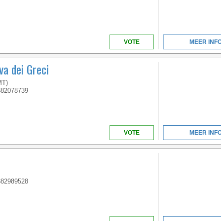
IN ITALY
VOTE
MEER INF
va dei Greci
MT)
382078739
VENETO
VOTE
MEER INF
WELCOME TO THE
FIRST 5 STAR CAMPING
IN ITALY
382989528