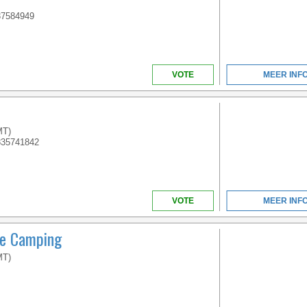
VENETO
37584949
VOTE
MEER INF
MT)
835741842
VOTE
MEER INF
ge Camping
MT)