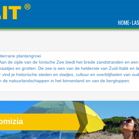
HOME
LA
•
iterrane plantengroei
. Aan de zijde van de Ionische Zee biedt het brede zandstranden en een
baaitjes en grotten. De zee is een van de helderste van Zuid-Italië en l
ind je historische steden en stadjes, cultuur en overblijfselen van ou
an de natuurlandschappen in het binnenland en van de bergtoppen.
omizia