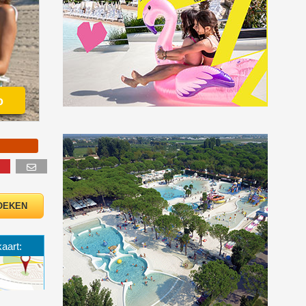
o
kaart: