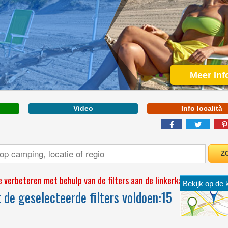
Meer Inf
Video
Info località
WELCOME TO THE
FIRST 5 STAR CAMPING
IN ITALY
 verbeteren met behulp van de filters aan de linkerkant
Bekijk op de 
de geselecteerde filters voldoen:
15