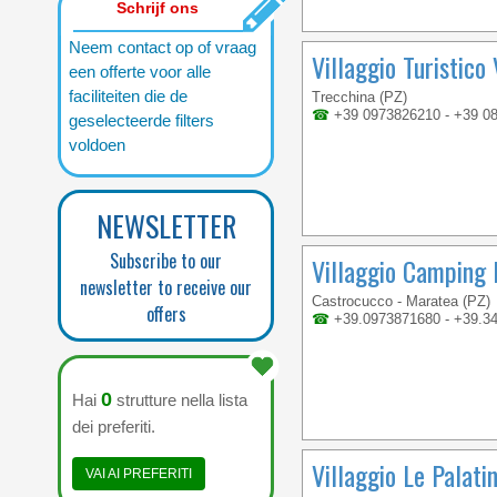
Schrijf ons
Neem contact op of vraag
Villaggio Turistico
een offerte voor alle
faciliteiten die de
Trecchina (PZ)
☎
+39 0973826210 - +39 0
geselecteerde filters
voldoen
NEWSLETTER
Subscribe to our
Villaggio Camping
newsletter to receive our
Castrocucco - Maratea (PZ)
offers
☎
+39.0973871680 - +39.3
0
Hai
strutture nella lista
dei preferiti.
Villaggio Le Palati
VAI AI PREFERITI