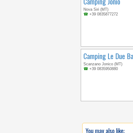
Camping Jonio
Nova Siri (MT)
☎
+39 0835877272
Camping Le Due B
Scanzano Jonico (MT)
☎
+39 0835950880
You may also like: