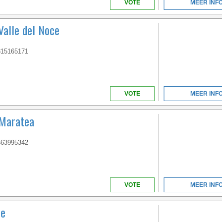
VOTE
MEER INF
 Valle del Noce
815165171
VENETO
VOTE
MEER INF
WELCOME TO THE
FIRST 5 STAR CAMPING
 Maratea
IN ITALY
463995342
VOTE
MEER INF
ne