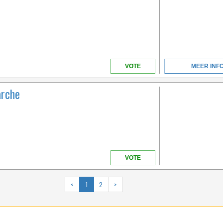
VOTE
MEER INF
arche
VOTE
<
1
2
>