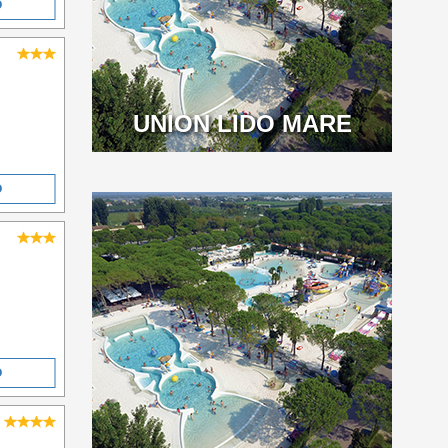
O
UNION LIDO MARE
O
O