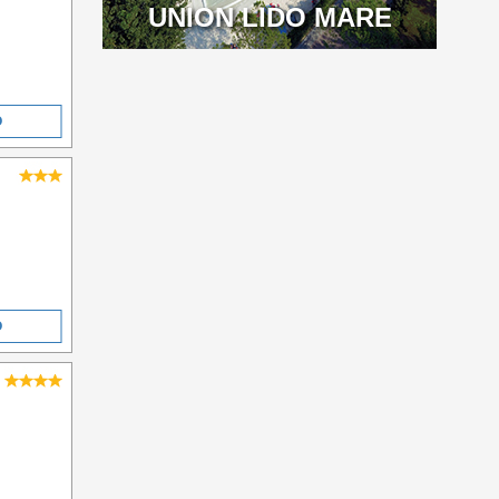
UNION LIDO MARE
O
O