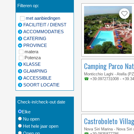
Filteren op:
met aanbiedingen
FACILITEIT / DIENST
ACCOMMODATIES
CATERING
PROVINCE
matera
Potenza
Camping Parco Nat
KLASSE
GLAMPING
Monticchio Laghi - Atella (PZ
ACCESSIBLE
☎
+39.0972731008 - +39.3
SOORT LOCATIE
Check-in/check-out date
Elke
Castroboleto Villa
Nu open
Het hele jaar open
Nova Siri Marina - Nova Siri
Open op
☎
+39 0835877786