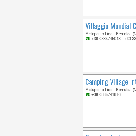
Villaggio Mondial 
Metaponto Lido - Bernalda (
☎
+39.0835745043 - +39.3
Camping Village In
Metaponto Lido - Bernalda (
☎
+39 0835741916