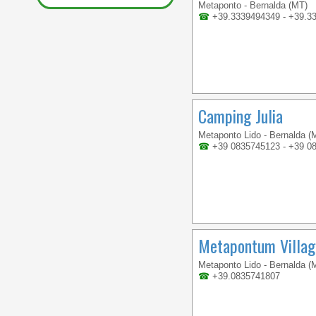
Metaponto - Bernalda (MT)
☎
+39.3339494349 - +39.3
Camping Julia
Metaponto Lido - Bernalda (
☎
+39 0835745123 - +39 0
Metapontum Villa
Metaponto Lido - Bernalda (
☎
+39.0835741807