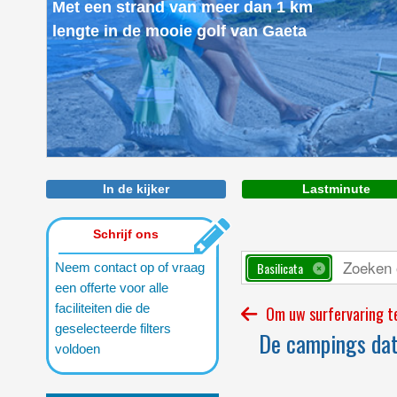
Met een strand van meer dan 1 km
lengte in de mooie golf van Gaeta
In de kijker
Lastminute
Schrijf ons
Basilicata
Neem contact op of vraag
een offerte voor alle
faciliteiten die de
Om uw surfervaring te
geselecteerde filters
De campings dat 
voldoen