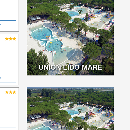
O
UNION LIDO MARE
O