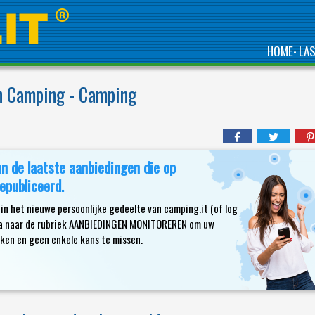
HOME
LA
•
en Camping - Camping
an de laatste aanbiedingen die op
epubliceerd.
in het nieuwe persoonlijke gedeelte van camping.it (of log
n ga naar de rubriek AANBIEDINGEN MONITOREREN om uw
en en geen enkele kans te missen.