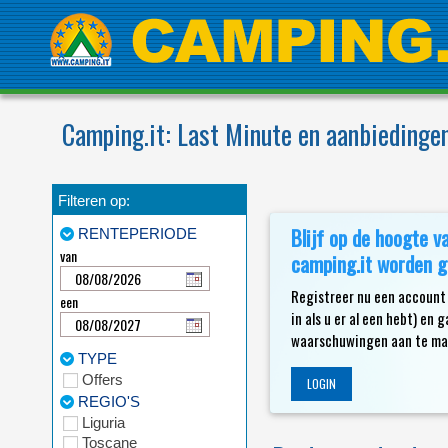
Camping.it: Last Minute en aanbieding
Filteren op:
Blijf op de hoogte v
RENTEPERIODE
van
camping.it worden g
Registreer nu een account 
een
in als u er al een hebt) e
waarschuwingen aan te mak
TYPE
Offers
LOGIN
REGIO'S
Liguria
Toscane