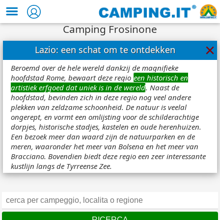
Camping Frosinone
×
Lazio: een schat om te ontdekken
Beroemd over de hele wereld dankzij de magnifieke
hoofdstad Rome, bewaart deze regio
een historisch en
artistiek erfgoed dat uniek is in de wereld
. Naast de
hoofdstad, bevinden zich in deze regio nog veel andere
plekken van zeldzame schoonheid. De natuur is veelal
ongerept, en vormt een omlijsting voor de schilderachtige
dorpjes, historische stadjes, kastelen en oude herenhuizen.
Een bezoek meer dan waard zijn de natuurparken en de
meren, waaronder het meer van Bolsena en het meer van
Bracciano. Bovendien biedt deze regio een zeer interessante
kustlijn langs de Tyrreense Zee.