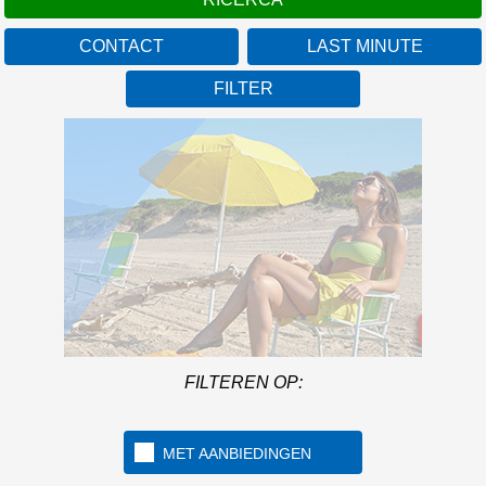
CONTACT
LAST MINUTE
FILTER
Campanië
Meer I
FILTEREN OP:
Met een strand van meer
dan 1 km lengte in de
mooie golf van Gaeta
MET AANBIEDINGEN