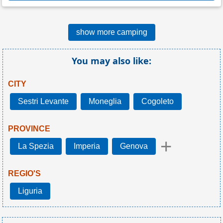
show more camping
You may also like:
CITY
Sestri Levante
Moneglia
Cogoleto
PROVINCE
+
La Spezia
Imperia
Genova
REGIO'S
Liguria