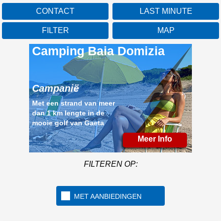
CONTACT
LAST MINUTE
FILTER
MAP
Camping Baia Domizia
Campanië
Met een strand van meer
dan 1 km lengte in de
mooie golf van Gaeta
Meer Info
FILTEREN OP:
MET AANBIEDINGEN