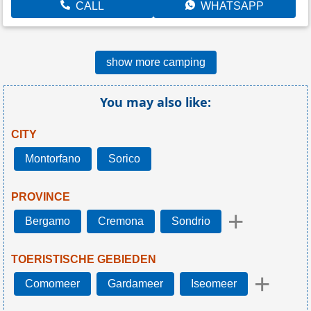
CALL
WHATSAPP
show more camping
You may also like:
CITY
Montorfano
Sorico
PROVINCE
+
Bergamo
Cremona
Sondrio
TOERISTISCHE GEBIEDEN
+
Comomeer
Gardameer
Iseomeer