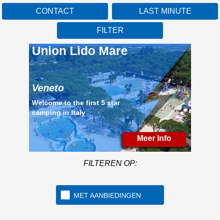
CONTACT
LAST MINUTE
FILTER
Union Lido Mare
Veneto
Welcome to the first 5 star
camping in Italy
Meer Info
FILTEREN OP:
MET AANBIEDINGEN