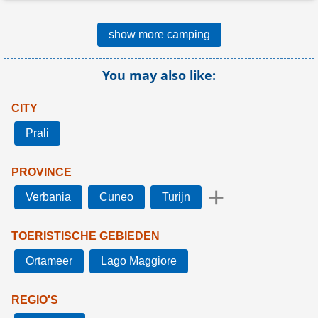
show more camping
You may also like:
CITY
Prali
PROVINCE
+
Verbania
Cuneo
Turijn
TOERISTISCHE GEBIEDEN
Ortameer
Lago Maggiore
REGIO'S