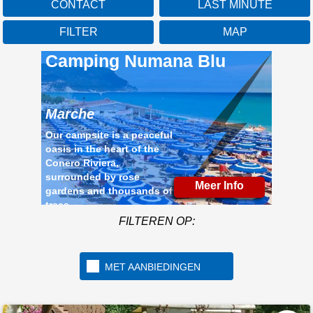
CONTACT
LAST MINUTE
FILTER
MAP
Camping Numana Blu
Marche
Our campsite is a peaceful
oasis in the heart of the
Conero Riviera,
surrounded by rose
Meer Info
gardens and thousands of
trees
FILTEREN OP:
MET AANBIEDINGEN