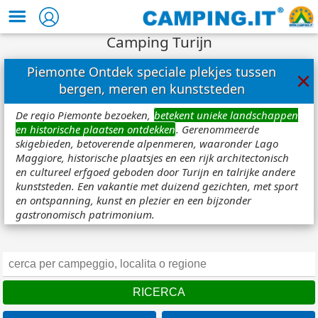
Camping Turijn
Piemonte Ontdek speciale plekjes tussen
×
bergen, meren en kunststeden
De regio Piemonte bezoeken,
betekent unieke landschappen
en historische plaatsen ontdekken
. Gerenommeerde
skigebieden, betoverende alpenmeren, waaronder Lago
Maggiore, historische plaatsjes en een rijk architectonisch
en cultureel erfgoed geboden door Turijn en talrijke andere
kunststeden. Een vakantie met duizend gezichten, met sport
en ontspanning, kunst en plezier en een bijzonder
gastronomisch patrimonium.