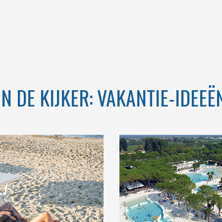
TOSCANA
IN DE KIJKER: VAKANTIE-IDEEË
OME TO THE
POOL WITH WATER
TAR CAMPING
SLIDE, SUNDECK,
IN ITALY
FITNESS ROOM AND
SAUNA, PLAYGROUND
AND ENTERTAINMENT
SERVICE