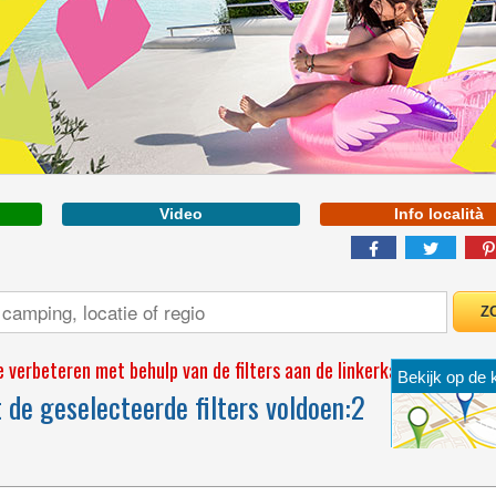
ABRUZZEN
Video
Info località
SEA AND NATURE AMID
CASTIGLIONE DELLA
PESCAIA AND MARINA
DI GROSSETO
 verbeteren met behulp van de filters aan de linkerkant
Bekijk op de 
de geselecteerde filters voldoen:
2