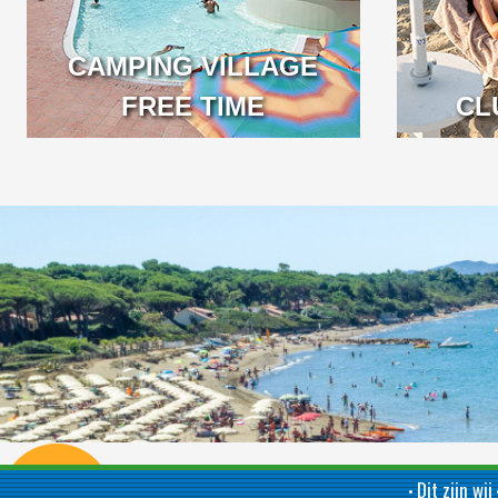
CAMPING VILLAGE
FREE TIME
VENETO
CL
Dit zijn wij
•