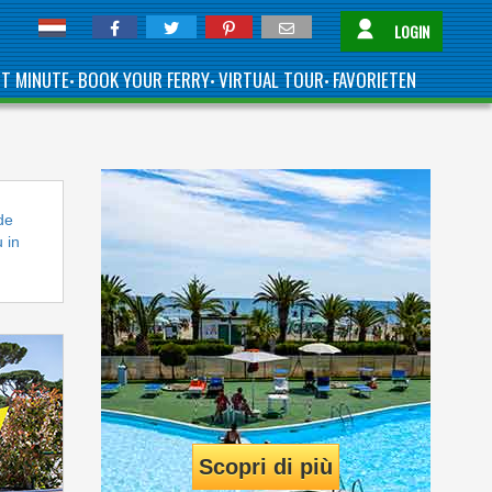
LOGIN
ST MINUTE
BOOK YOUR FERRY
VIRTUAL TOUR
FAVORIETEN
•
•
•
de
 in
Scopri di più