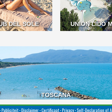
UB DEL SOLE
TOSCANA
UNION LIDO 
TOSCANA
Publiciteit
Disclaimer
Certificaat
Privacy
Self-Declaration of A
•
•
•
•
•