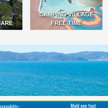
CAMPING VILLAGE
MARE
FREE TIME
Meld een fout
ccessibility
•