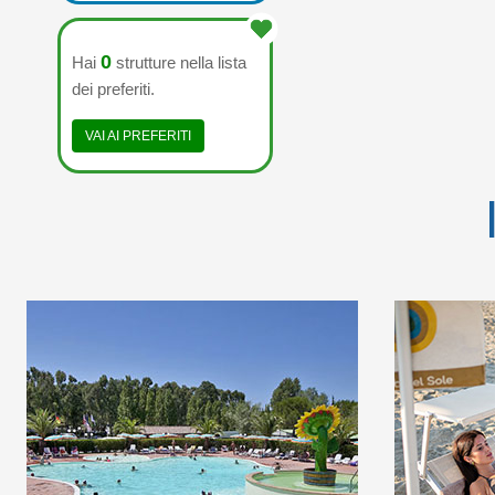
0
Hai
strutture nella lista
dei preferiti.
VAI AI PREFERITI
EASY SUMMER OFFER:
WELC
BEACH INCLUDED IN
FIRST 5 S
THE BOOKING!