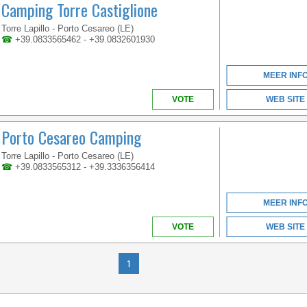
Camping Torre Castiglione
TOSCANA
Torre Lapillo - Porto Cesareo (LE)
☎
+39.0833565462 - +39.0832601930
DREAMLIKE BEACHES
WITHIN A STONE'S
MEER INF
THROW, FERRIES WITH
DISCOUNT, VILLAGE
VOTE
WEB SITE
DEAL OR HOTEL DEA
Porto Cesareo Camping
Torre Lapillo - Porto Cesareo (LE)
☎
+39.0833565312 - +39.3336356414
MEER INF
VOTE
WEB SITE
TOSCANA
1
SURROUNDED BY A
WIDE GREEN AREA,