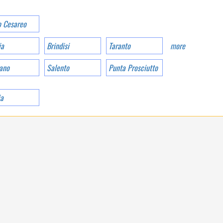
THE 4 SWIMMING
POOLS COVER A
WATER AREA OF 971
o Cesareo
M3
ia
Brindisi
Taranto
more
ano
Salento
Punta Prosciutto
ia
TOSCANA
DREAMLIKE BEACHES
WITHIN A STONE'S
THROW, FERRIES WITH
DISCOUNT, VILLAGE
DEAL OR HOTEL DEA