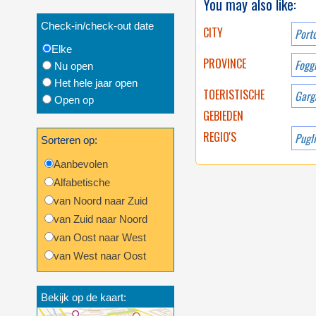
You may also like:
Check-in/check-out date
CITY
Port
Elke
PROVINCE
Fogg
Nu open
Het hele jaar open
TOERISTISCHE
Garg
Open op
GEBIEDEN
REGIO'S
Pugl
Sorteren op:
Aanbevolen
Alfabetische
van Noord naar Zuid
van Zuid naar Noord
van Oost naar West
van West naar Oost
Bekijk op de kaart: