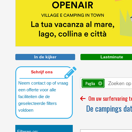
In de kijker
Lastminute
Schrijf ons
Puglia
Neem contact op of vraag
een offerte voor alle
faciliteiten die de
Om uw surfervaring te
geselecteerde filters
De campings dat 
voldoen
Filteren op: