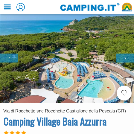
‹
›
Via di Rocchette snc Rocchette Castiglione della Pescaia (GR)
Camping Village Baia Azzurra